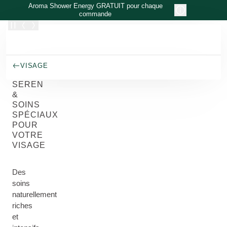
Allez au contenu principal
Aroma Shower Energy GRATUIT pour chaque
commande
VISAGE
SEREN
&
SOINS
SPÉCIAUX
POUR
VOTRE
VISAGE
Des
soins
naturellement
riches
et