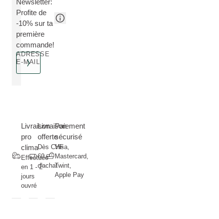
Newsletter:
Profite de
-10% sur ta
première
commande!
ADRESSE
E-MAIL
Livraison
Livraison
Paiement
pro
offerte
sécurisé
clima
Dès CHF
Visa,
60.--
Mastercard,
Effectuée
d'achat
Twint,
en 1 - 2
Apple Pay
jours
ouvré