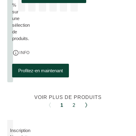
%
sur
une
sélection
de
produits.
INFO
Profitez-en maintenant
VOIR PLUS DE PRODUITS
1
2
Inscription