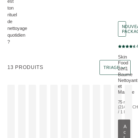
est
ton
rituel
de
NOUVE
nettoyage
PACKA
quotidien
?
Nouveau Pa
Note actuel
Skin
Food
Trier par A un im
13 PRODUITS
TRIAGE
2en1
Baume
PLUS:
Nettoyant
et
Masque
75 ml
(214.66 C
/ 1 l)
A
c
t