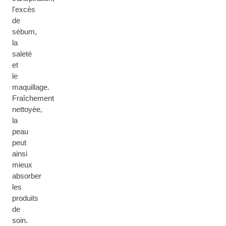
l'excès
de
sébum,
la
saleté
et
le
maquillage.
Fraîchement
nettoyée,
la
peau
peut
ainsi
mieux
absorber
les
produits
de
soin.