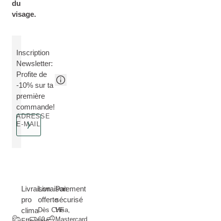
du
visage.
Inscription
Newsletter:
Profite de
-10% sur ta
première
commande!
ADRESSE
E-MAIL
Livraison
Livraison
Paiement
pro
offerte
sécurisé
clima
Dès CHF
Visa,
60.--
Mastercard,
Effectuée