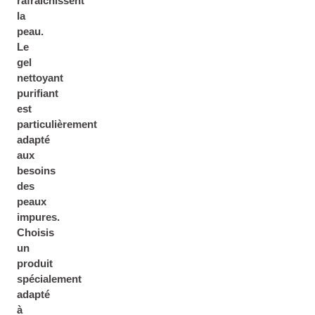
rafraîchissent
la
peau.
Le
gel
nettoyant
purifiant
est
particulièrement
adapté
aux
besoins
des
peaux
impures.
Choisis
un
produit
spécialement
adapté
à