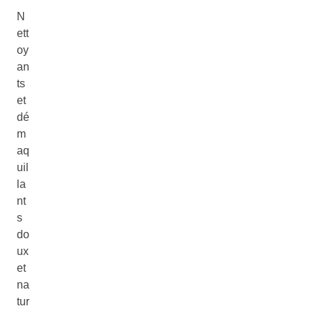
N
ett
oy
an
ts
et
dé
m
aq
uil
la
nt
s
do
ux
et
na
tur