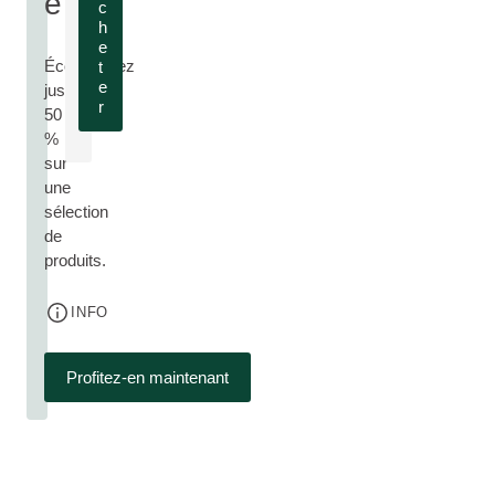
é
c
h
e
Économisez
t
e
jusqu’à
r
50
%
sur
une
sélection
de
produits.
INFO
Profitez-en maintenant