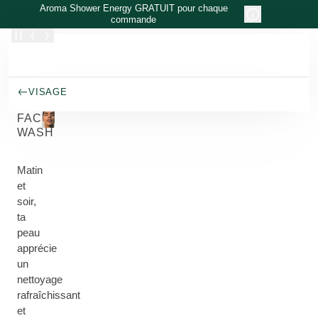
Allez au contenu principal
Aroma Shower Energy GRATUIT pour chaque
commande
VISAGE
FACE
WASH
Matin
et
soir,
ta
peau
apprécie
un
nettoyage
rafraîchissant
et