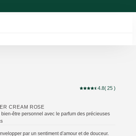
4.8
( 25 )
Note actuelle : 4.8 sur 5 é
ER CREAM ROSE
 bien-être personnel avec le parfum des précieuses
as
nvelopper par un sentiment d'amour et de douceur.