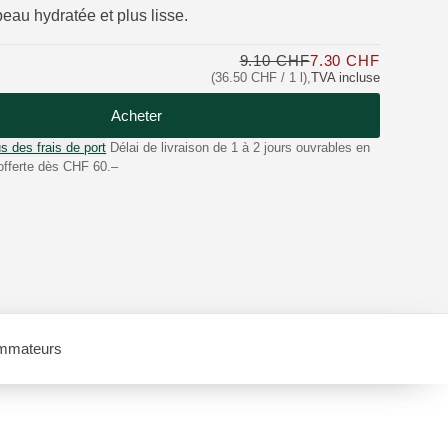
peau hydratée et plus lisse.
9.10 CHF
7.30 CHF
Seulemen
(36.50 CHF / 1 l)
,
TVA incluse
Acheter
s des frais de port
Délai de livraison de 1 à 2 jours ouvrables en
offerte dès CHF 60.–
mmateurs