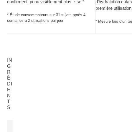
confirment: peau visiblement plus lisse *
d’hydratation cuta
première utilisation
* Étude consommateurs sur 31 sujets après 4
semaines à 2 utilisations par jour
* Mesuré lors d’un tes
IN
G
R
É
DI
E
N
T
S
HUILE DE GRAINE DE ROSE
EXTRAIT D