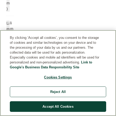
m
)
li
Li
m
m
o
o
By clicking ‘Accept all cookies’, you consent to the storage
n
n
of cookies and similar technologies on your device and to
è
e
the processing of your data by us and our partners. The
n
n
collected data will be used for ads personalization.
e
e
Especially cookies and mobile ad identifiers will be used for
personalized and non-personalized advertising.
Link to
Google's Business Data Responsibility Site
lin
Li
al
n
Cookies Settings
o
al
ol
o
Reject All
ol
Accept All Cookies
ci
C
tr
itr