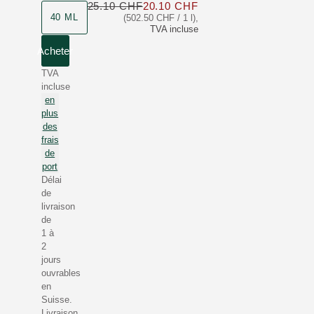
25.10 CHF
20.10 CHF
Seulement 20.10 CHF a
40 ML
(502.50 CHF / 1 l)
,
TVA incluse
Acheter
TVA
incluse
en
plus
des
frais
de
port
Délai
de
livraison
de
1 à
2
jours
ouvrables
en
Suisse.
Livraison