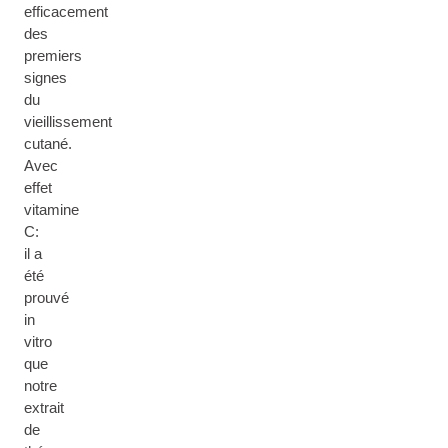
efficacement
des
premiers
signes
du
vieillissement
cutané.
Avec
effet
vitamine
C:
il a
été
prouvé
in
vitro
que
notre
extrait
de