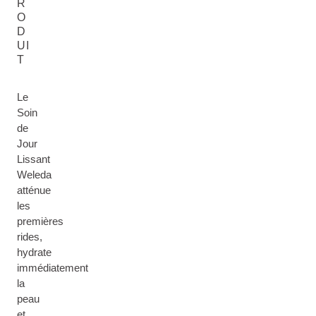
R
O
D
UI
T
Le
Soin
de
Jour
Lissant
Weleda
atténue
les
premières
rides,
hydrate
immédiatement
la
peau
et