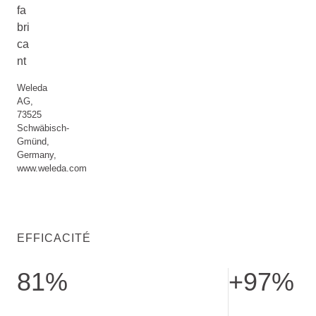
fa
bri
ca
nt
Weleda
AG,
73525
Schwäbisch-
Gmünd,
Germany,
www.weleda.com
EFFICACITÉ
81%
+97%
confirment: peau visiblement plus lisse. Étude consommateur
d’hydratation cuta