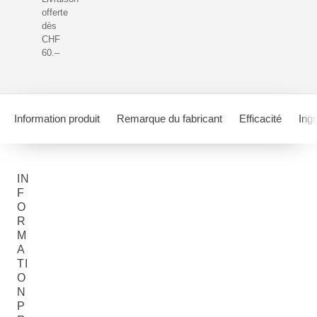
offerte
dès
CHF
60.–
Information produit
Remarque du fabricant
Efficacité
Ing
IN
F
O
R
M
A
TI
O
N
P