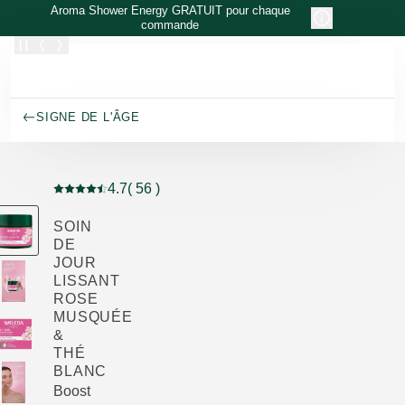
Allez au contenu principal
Aroma Shower Energy GRATUIT pour chaque
commande
SIGNE DE L'ÂGE
4.7
( 56 )
Note actuelle : 4.7 sur 5 étoiles Noté par 56 clients
SOIN
DE
JOUR
LISSANT
ROSE
MUSQUÉE
&
THÉ
BLANC
Boost