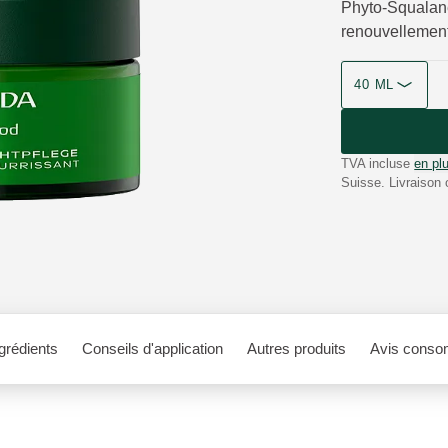
Phyto-Squalane 
renouvellement 
40 ML
TVA incluse
en plu
Suisse. Livraison 
grédients
Conseils d'application
Autres produits
Avis conso