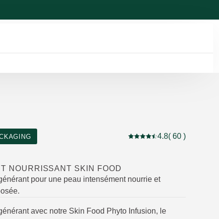
4.8
( 60 )
CKAGING
Note actuelle : 4.8 sur 5 é
IT NOURRISSANT SKIN FOOD
égénérant pour une peau intensément nourrie et
posée.
générant avec notre Skin Food Phyto Infusion, le