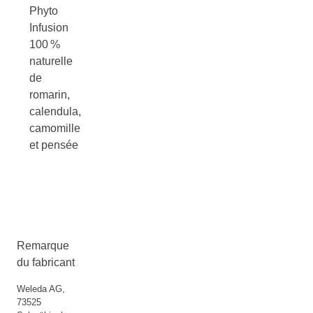
Phyto
Infusion
100 %
naturelle
de
romarin,
calendula,
camomille
et pensée
Remarque
du fabricant
Weleda AG,
73525