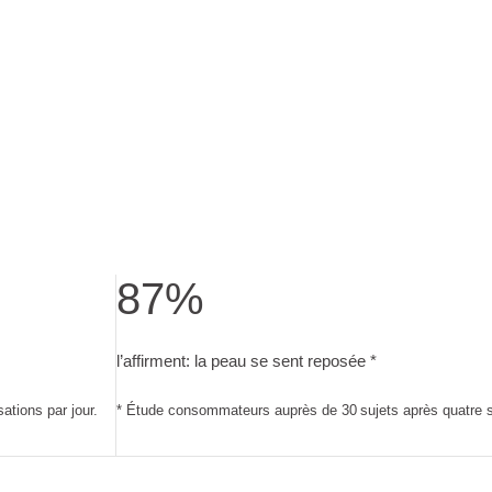
87%
 test utilisateurs après quatre semaines, pour deux utilisations 
l’affirment: la peau se sent reposée. Étude cons
l’affirment: la peau se sent reposée *
ations par jour.
* Étude consommateurs auprès de 30 sujets après quatre se