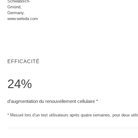
Schwäbisch-
Gmünd,
Germany,
www.weleda.com
EFFICACITÉ
24%
d’augmentation du renouvellement cellulaire. Mesuré lors d’un
d’augmentation du renouvellement cellulaire *
* Mesuré lors d’un test utilisateurs après quatre semaines, pour deux utilis