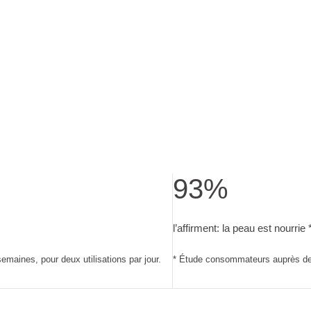
93%
par jour.
ommateurs auprès de 30 sujets après quatre semaines, pour deux 
l’affirment: la peau est nou
l’affirment: la peau est nourrie 
maines, pour deux utilisations par jour.
* Étude consommateurs auprès de 3