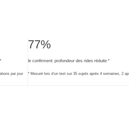
77%
, d’edelweiss bio et de centella asiatica
fermi. Étude consommateurs sur 33 sujets après 4 semaines, 2 ap
le confirment: profondeur des rides réduite. Mesuré
*
le confirment: profondeur des rides réduite *
tions par jour
* Mesuré lors d’un test sur 35 sujets après 4 semaines, 2 app