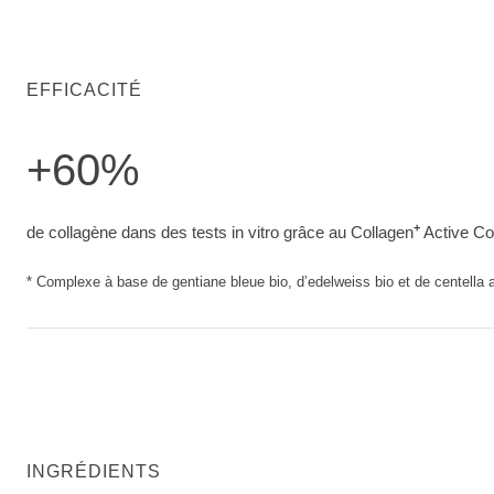
EFFICACITÉ
+60%
de collagène dans des tests in vitro grâce au Collagen<sup
+
de collagène dans des tests in vitro grâce au Collagen
Active Co
* Complexe à base de gentiane bleue bio, d’edelweiss bio et de centella a
INGRÉDIENTS