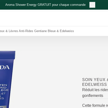
Aroma Shower Energy GRATUIT pour chaque commande
eux & Lèvres Anti-Rides Gentiane Bleue & Edelweiss
SOIN YEUX 
EDELWEISS
Réduit les ride
gonflements
Cette formule r