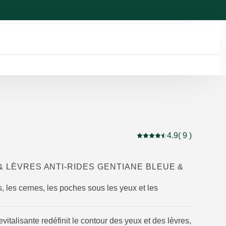
4.9
( 9 )
Note actuelle : 4.9 sur 5 
& LÈVRES ANTI-RIDES GENTIANE BLEUE &
s, les cernes, les poches sous les yeux et les
evitalisante redéfinit le contour des yeux et des lèvres,