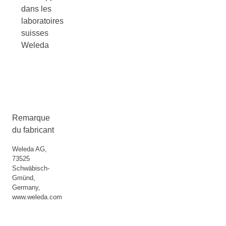
dans les
laboratoires
suisses
Weleda
Remarque
du fabricant
Weleda AG,
73525
Schwäbisch-
Gmünd,
Germany,
www.weleda.com