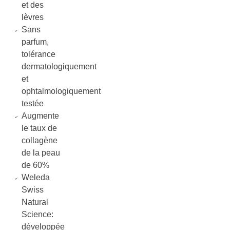
et des
lèvres
Sans
parfum,
tolérance
dermatologiquement
et
ophtalmologiquement
testée
Augmente
le taux de
collagène
de la peau
de 60%
Weleda
Swiss
Natural
Science:
développée