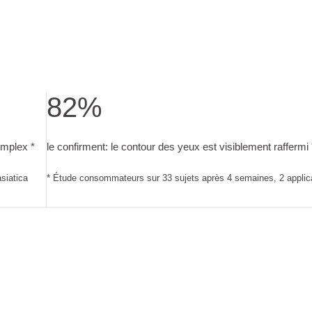
82%
>+</sup> Active Complex. Complexe à base de gentiane bleue bio
le confirment: le contour des yeux est visiblement raf
mplex *
le confirment: le contour des yeux est visiblement raffermi 
siatica
* Étude consommateurs sur 33 sujets après 4 semaines, 2 applica