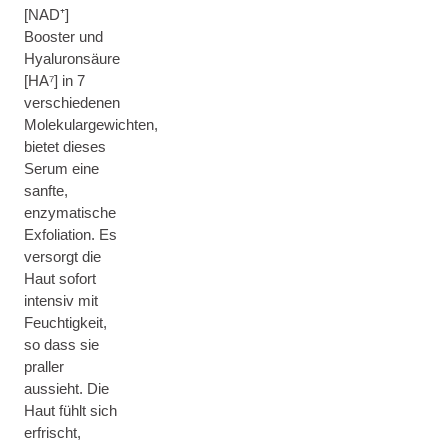
[NAD⁺]
Booster und
Hyaluronsäure
[HA⁷] in 7
verschiedenen
Molekulargewichten,
bietet dieses
Serum eine
sanfte,
enzymatische
Exfoliation. Es
versorgt die
Haut sofort
intensiv mit
Feuchtigkeit,
so dass sie
praller
aussieht. Die
Haut fühlt sich
erfrischt,