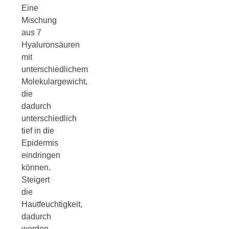
Eine
Mischung
aus 7
Hyaluronsäuren
mit
unterschiedlichem
Molekulargewicht,
die
dadurch
unterschiedlich
tief in die
Epidermis
eindringen
können.
Steigert
die
Hautfeuchtigkeit,
dadurch
werden