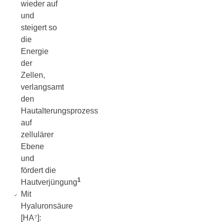
wieder auf
und
steigert so
die
Energie
der
Zellen,
verlangsamt
den
Hautalterungsprozess
auf
zellulärer
Ebene
und
fördert die
1
Hautverjüngung
Mit
Hyaluronsäure
[HA⁷]: