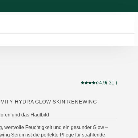
4.9
( 31 )
Aktuelle Bewertung: 4.9 
EVITY HYDRA GLOW SKIN RENEWING
 Poren und das Hautbild
g, wertvolle Feuchtigkeit und ein gesunder Glow –
ing Serum ist die perfekte Pflege für strahlende