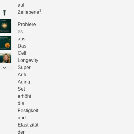
auf
1
Zellebene
.
Probiere
es
aus:
Das
Cell
Longevity
Super
Anti-
Aging
Set
erhöht
die
Festigkeit
und
Elastizität
der