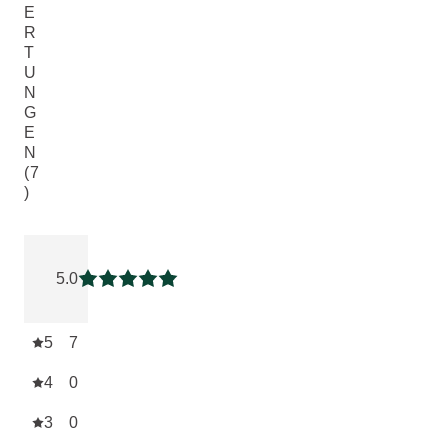
E
R
T
U
N
G
E
N
(7
)
Aktuelle Bewertung: 5 von 5 Sternen bewertet von 7 Kunde
5.0
Aktuelle Bewertung: 5 von 5 Sternen
5
7
4
0
3
0