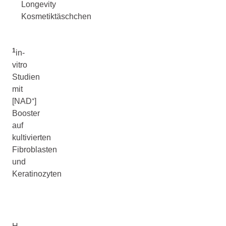
Longevity
Kosmetiktäschchen
1
in-
vitro
Studien
mit
[NAD⁺]
Booster
auf
kultivierten
Fibroblasten
und
Keratinozyten