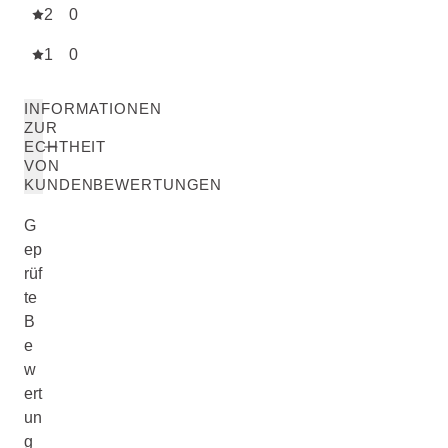
2
0
1
0
INFORMATIONEN
ZUR
ECHTHEIT
VON
KUNDENBEWERTUNGEN
G
ep
rüf
te
B
e
w
ert
un
g