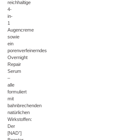
reichhaltige
4-
in-
1
Augencreme
sowie
ein
porenverfeinerndes
Overnight
Repair
Serum
–
alle
formuliert
mit
bahnbrechenden
natürlichen
Wirkstoffen:
Der
[NAD⁺]
Booster