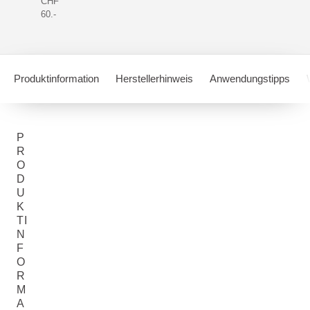
CHF
60.-
Produktinformation
Herstellerhinweis
Anwendungstipps
P
R
O
D
U
K
TI
N
F
O
R
M
A