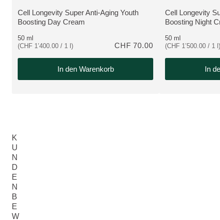
Cell Longevity Super Anti-Aging Youth
Cell Longevity S
MEHR ZUM PRODUKT:
MEHR ZUM PRO
Boosting Day Cream
Boosting Night 
50 ml
50 ml
CHF 70.00
(CHF 1’400.00 / 1 l)
(CHF 1’500.00 / 1 l
In den Warenkorb
In d
K
U
N
D
E
N
B
E
W