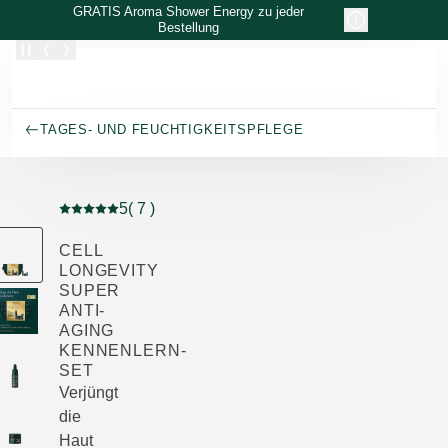
Zum Hauptinhalt wechseln
GRATIS Aroma Shower Energy zu jeder
Bestellung
TAGES- UND FEUCHTIGKEITSPFLEGE
5
( 7 )
Aktuelle Bewertung: 5 von 5 Sternen bewertet von 7 K
CELL
LONGEVITY
SUPER
ANTI-
AGING
KENNENLERN-
SET
Verjüngt
die
Haut