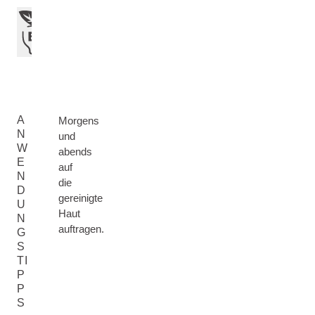
A
Morgens
N
und
W
abends
E
auf
N
die
D
gereinigte
U
Haut
N
auftragen.
G
S
TI
P
P
S