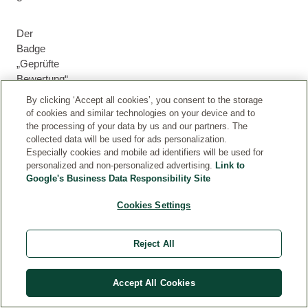
Der
Badge
„Geprüfte
Bewertung“
stellt
By clicking ‘Accept all cookies’, you consent to the storage
sicher,
of cookies and similar technologies on your device and to
dass
the processing of your data by us and our partners. The
die
collected data will be used for ads personalization.
Especially cookies and mobile ad identifiers will be used for
Bewertung
personalized and non-personalized advertising.
Link to
von
Google's Business Data Responsibility Site
einem
Kunden
Cookies Settings
abgegeben
wurde,
Reject All
der
das
Produkt
Accept All Cookies
entweder
über