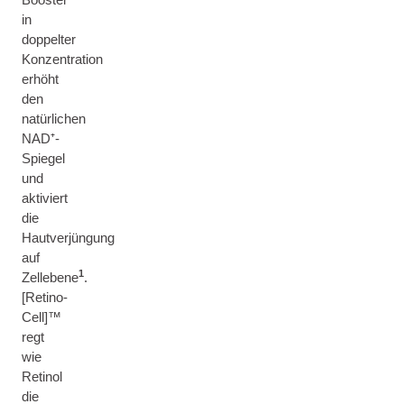
in
doppelter
Konzentration
erhöht
den
natürlichen
NAD⁺-
Spiegel
und
aktiviert
die
Hautverjüngung
auf
1
Zellebene
.
[Retino-
Cell]™
regt
wie
Retinol
die