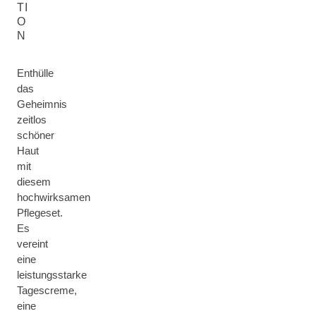
TI
O
N
Enthülle
das
Geheimnis
zeitlos
schöner
Haut
mit
diesem
hochwirksamen
Pflegeset.
Es
vereint
eine
leistungsstarke
Tagescreme,
eine