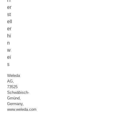
H
er
st
ell
er
hi
n
w
ei
s
Weleda
AG,
73525
Schwäbisch-
Gmünd,
Germany,
www.weleda.com