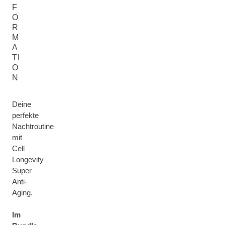
F
O
R
M
A
TI
O
N
Deine
perfekte
Nachtroutine
mit
Cell
Longevity
Super
Anti-
Aging.
Im