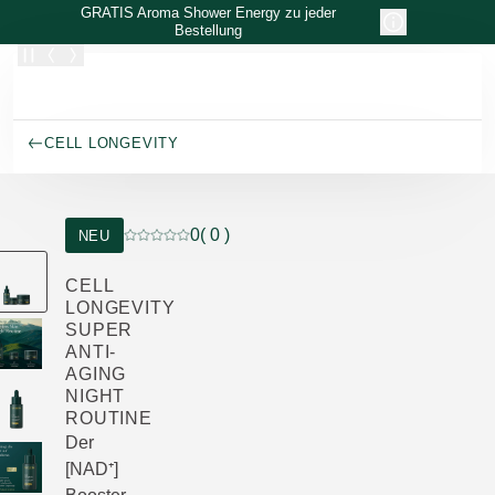
Zum Hauptinhalt wechseln
GRATIS Aroma Shower Energy zu jeder
Bestellung
CELL LONGEVITY
0
( 0 )
NEU
Aktuelle Bewertung: 0 von 5 Sternen bewertet
CELL
LONGEVITY
SUPER
ANTI-
AGING
NIGHT
ROUTINE
Der
[NAD⁺]