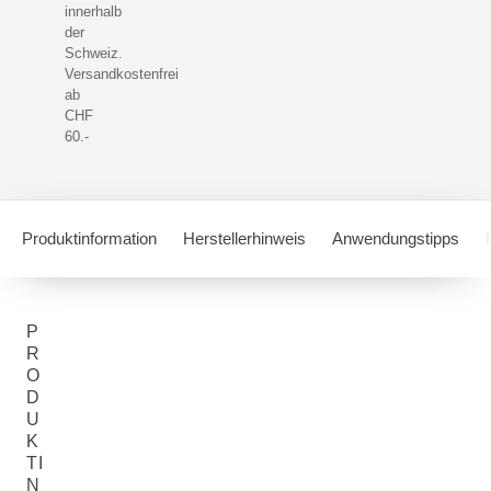
innerhalb
der
Schweiz.
Versandkostenfrei
ab
CHF
60.-
Produktinformation
Herstellerhinweis
Anwendungstipps
P
R
O
D
U
K
TI
N