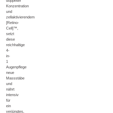
doppelter
Konzentration
und
zellaktivierendem
[Retino-
Cell]™,
setzt
diese
reichhaltige
4-
in-
1
Augenpflege
neue
Massstäbe
und
nährt
intensiv
für
ein
verjüngtes,