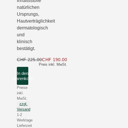
Inhaltsstoffe
natürlichen
Ursprungs,
Hautverträglichkeit
dermatologisch
und
klinisch
bestätigt.
CHF 225.00
CHF 190.00
Nur CHF 190.00 statt CHF 22
Preis inkl. MwSt.
In den
Warenkorb
Preise
inkl.
MwSt.
zzgl.
Versand
1-2
Werktage
Lieferzeit