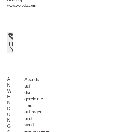
www.weleda.com
A
Abends
N
auf
W
die
E
gereinigte
N
Haut
D
auftragen
U
und
N
sanft
G
einmassieren.