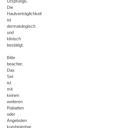
Ursprungs.
Die
Hautverträglichkeit
ist
dermatologisch
und
klinisch
bestätigt.
Bitte
beachte:
Das
Set
ist
mit
keinen
weiteren
Rabatten
oder
Angeboten
kombinierbar.