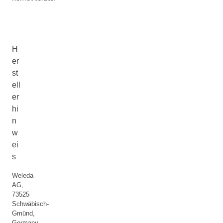
H
er
st
ell
er
hi
n
w
ei
s
Weleda
AG,
73525
Schwäbisch-
Gmünd,
Germany,