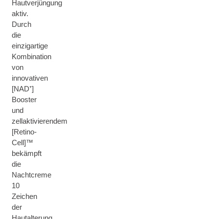
Hautverjüngung
aktiv.
Durch
die
einzigartige
Kombination
von
innovativen
[NAD⁺]
Booster
und
zellaktivierendem
[Retino-
Cell]™
bekämpft
die
Nachtcreme
10
Zeichen
der
Hautalterung.