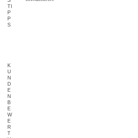
S
TI
P
P
S
K
U
N
D
E
N
B
E
W
E
R
T