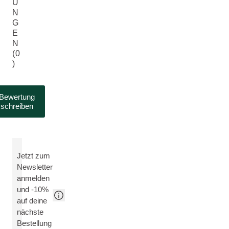
U
N
G
E
N
(0
)
Bewertung
schreiben
Jetzt zum
Newsletter
anmelden
und -10%
auf deine
nächste
Bestellung