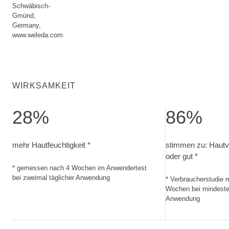
Schwäbisch-
Gmünd,
Germany,
www.weleda.com
WIRKSAMKEIT
28%
86%
mehr Hautfeuchtigkeit. gemessen nach 4 Wochen im Anwend
stimmen zu: Haut
mehr Hautfeuchtigkeit *
stimmen zu: Hautve
oder gut *
* gemessen nach 4 Wochen im Anwendertest
bei zweimal täglicher Anwendung
* Verbraucherstudie 
Wochen bei mindesten
Anwendung