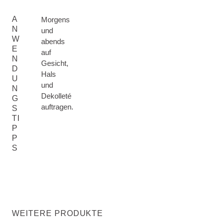
A
Morgens
N
und
W
abends
E
auf
N
Gesicht,
D
Hals
U
und
N
Dekolleté
G
auftragen.
S
TI
P
P
S
WEITERE PRODUKTE