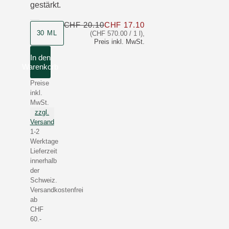
gestärkt.
CHF 20.10
CHF 17.10
Nur CHF 17.10 statt C
Produktgrösse
30 ML
(CHF 570.00 / 1 l)
,
Preis inkl. MwSt.
In den
Warenkorb
Preise
inkl.
MwSt.
zzgl.
Versand
1-2
Werktage
Lieferzeit
innerhalb
der
Schweiz.
Versandkostenfrei
ab
CHF
60.-