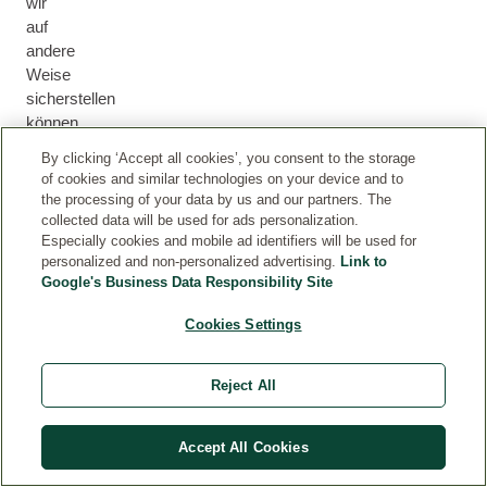
wir
auf
andere
Weise
sicherstellen
können,
dass
By clicking ‘Accept all cookies’, you consent to the storage
er
of cookies and similar technologies on your device and to
das
the processing of your data by us and our partners. The
Produkt
collected data will be used for ads personalization.
Especially cookies and mobile ad identifiers will be used for
erhalten
personalized and non-personalized advertising.
Link to
hat
Google's Business Data Responsibility Site
(z.
B.
Cookies Settings
durch
die
Teilnahme
Reject All
an
einem
Accept All Cookies
Produkttest).