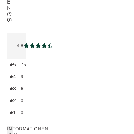
E
N
(9
0)
Aktuelle Bewertung: 4.766667 von 5 Sternen bewertet von
4.8
Aktuelle Bewertung: 4.766667 von 5 Sternen
5
75
4
9
3
6
2
0
1
0
INFORMATIONEN