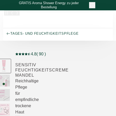
Zum Hauptinhalt wechseln
GRATIS Aroma Shower Energy zu jeder
Bestellung
TAGES- UND FEUCHTIGKEITSPFLEGE
4.8
( 90 )
Aktuelle Bewertung: 4.8 von 5 Sternen bewertet von 9
SENSITIV
FEUCHTIGKEITSCREME
MANDEL
Reichhaltige
Pflege
für
empfindliche
trockene
Haut