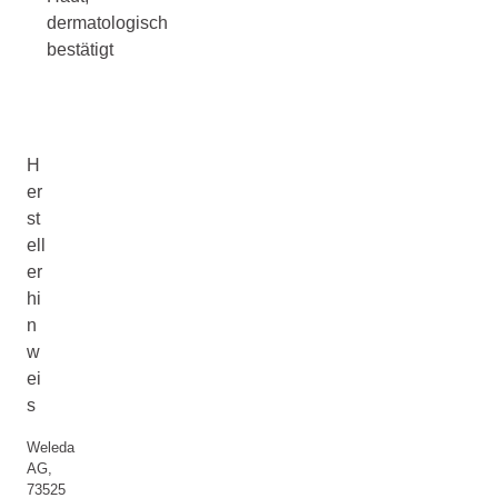
dermatologisch
bestätigt
H
er
st
ell
er
hi
n
w
ei
s
Weleda
AG,
73525