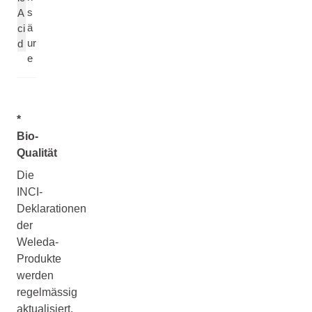
s
A
ä
ci
ur
d
e
*
Bio-
Qualität
Die
INCI-
Deklarationen
der
Weleda-
Produkte
werden
regelmässig
aktualisiert,