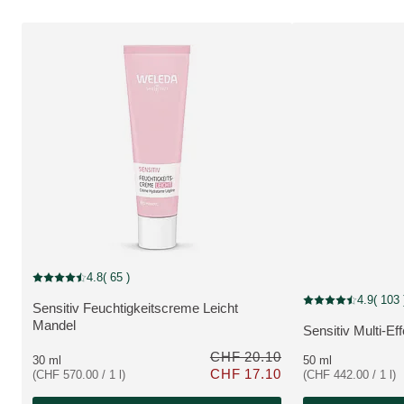
Rabatt
4.8
( 65 )
Aktuelle Bewertung: 4.8 von 5 Sternen bewertet von 65 Kunden
4.9
( 103 
Aktuelle Bewertung
Sensitiv Feuchtigkeitscreme Leicht
MEHR ZUM PRODUKT:
Mandel
Sensitiv Multi-Ef
MEHR ZUM PRO
CHF 20.10
30 ml
50 ml
CHF 17.10
(CHF 570.00 / 1 l)
(CHF 442.00 / 1 l)
Nur CHF 17.10 statt CHF 20.10