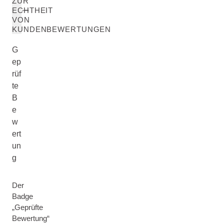
ZUR
ECHTHEIT
VON
KUNDENBEWERTUNGEN
G
ep
rüf
te
B
e
w
ert
un
g
Der
Badge
„Geprüfte
Bewertung“