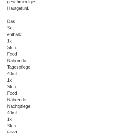
geschmeidiges
Hautgefühl.
Das
Set
enthält:
1x
Skin
Food
Nährende
Tagespflege
40ml
1x
Skin
Food
Nährende
Nachtpflege
40ml
1x
Skin
Food