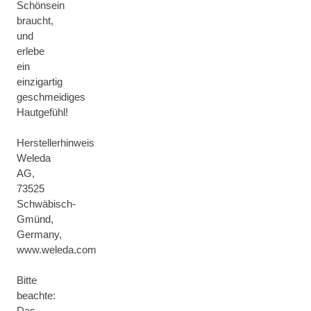
Schönsein
braucht,
und
erlebe
ein
einzigartig
geschmeidiges
Hautgefühl!
Herstellerhinweis
Weleda
AG,
73525
Schwäbisch-
Gmünd,
Germany,
www.weleda.com
Bitte
beachte:
Das