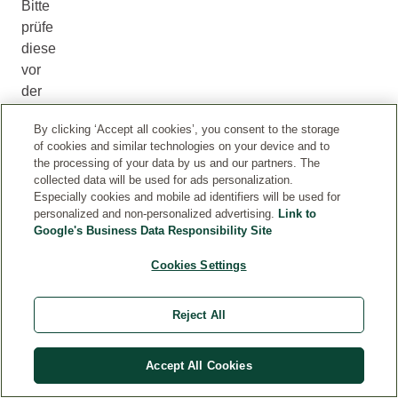
Bitte
prüfe
diese
vor
der
Verwendung
By clicking ‘Accept all cookies’, you consent to the storage
eines
of cookies and similar technologies on your device and to
Produkts,
the processing of your data by us and our partners. The
um
collected data will be used for ads personalization.
sicherzustellen,
Especially cookies and mobile ad identifiers will be used for
personalized and non-personalized advertising.
Link to
dass
Google's Business Data Responsibility Site
es
für
Cookies Settings
dich
geeignet
Reject All
ist.
Accept All Cookies