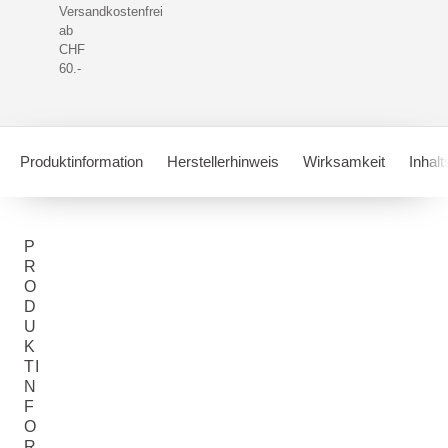
Versandkostenfrei
ab
CHF
60.-
Produktinformation
Herstellerhinweis
Wirksamkeit
Inhalt
P
R
O
D
U
K
TI
N
F
O
R