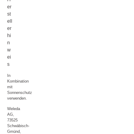
er
st
ell
er
hi
n
w
ei
s
In
Kombination
mit
Sonnenschutz
verwenden.
Weleda
AG,
73525
Schwäbisch-
Gmünd,