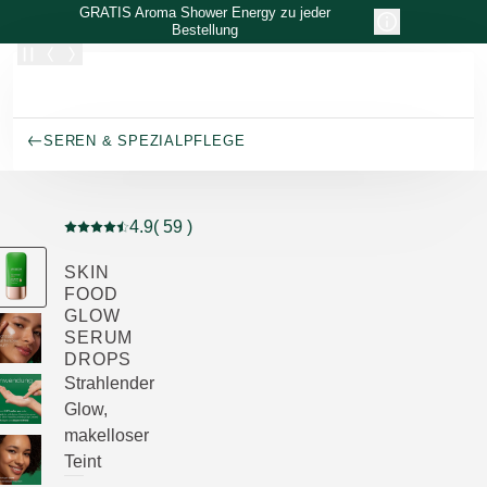
Zum Hauptinhalt wechseln
GRATIS Aroma Shower Energy zu jeder
Bestellung
SEREN & SPEZIALPFLEGE
4.9
( 59 )
Aktuelle Bewertung: 4.9 von 5 Sternen bewertet von 5
SKIN
FOOD
GLOW
SERUM
DROPS
Strahlender
Glow,
makelloser
Teint