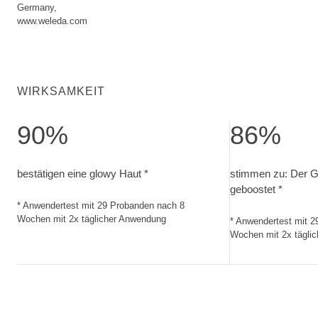
Germany,
www.weleda.com
WIRKSAMKEIT
90%
86%
bestätigen eine glowy Haut. Anwendertest mit 29 Probande
stimmen zu: Der 
bestätigen eine glowy Haut *
stimmen zu: Der G
geboostet *
* Anwendertest mit 29 Probanden nach 8
Wochen mit 2x täglicher Anwendung
* Anwendertest mit 
Wochen mit 2x tägli