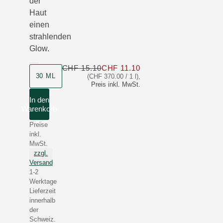
der
Haut
einen
strahlenden
Glow.
CHF 15.10
CHF 11.10
Nur CHF 11.10 statt C
Produktgrösse
30 ML
(CHF 370.00 / 1 l)
,
Preis inkl. MwSt.
In den
Warenkorb
Preise
inkl.
MwSt.
zzgl.
Versand
1-2
Werktage
Lieferzeit
innerhalb
der
Schweiz.