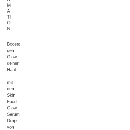
M
A
TI
O
N
Booste
den
Glow
deiner
Haut
–
mit
den
Skin
Food
Glow
Serum
Drops
von