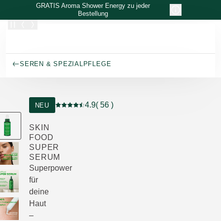
Zum Hauptinhalt wechseln
GRATIS Aroma Shower Energy zu jeder
Bestellung
SEREN & SPEZIALPFLEGE
4.9
( 56 )
NEU
Aktuelle Bewertung: 4.9 von 5 Sternen bewerte
SKIN
FOOD
SUPER
SERUM
Superpower
für
deine
Haut
–