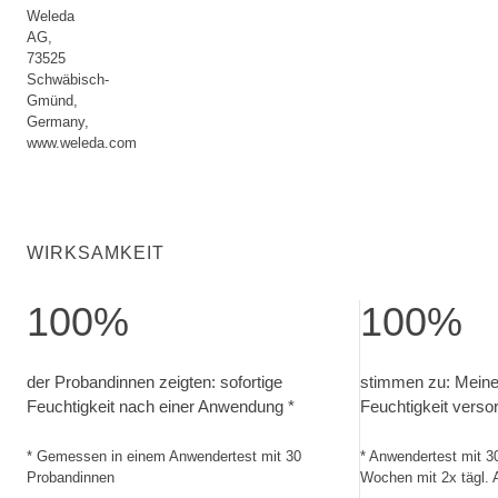
Weleda
AG,
73525
Schwäbisch-
Gmünd,
Germany,
www.weleda.com
WIRKSAMKEIT
100%
100%
der Probandinnen zeigten: sofortige Feuchtigkeit nach ei
stimmen zu: Mein
der Probandinnen zeigten: sofortige
stimmen zu: Meine 
Feuchtigkeit nach einer Anwendung *
Feuchtigkeit versor
* Gemessen in einem Anwendertest mit 30
* Anwendertest mit 3
Probandinnen
Wochen mit 2x tägl.