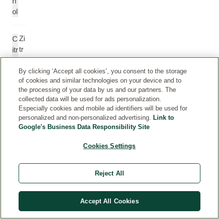
h
ol
Zi
C
tr
itr
o
ic
n
A
By clicking ‘Accept all cookies’, you consent to the storage
of cookies and similar technologies on your device and to
e
ci
the processing of your data by us and our partners. The
n
d
collected data will be used for ads personalization.
s
Especially cookies and mobile ad identifiers will be used for
ä
personalized and non-personalized advertising.
Link to
ur
Google's Business Data Responsibility Site
e
Cookies Settings
D
F
uf
r
Reject All
t
a
g
Accept All Cookies
r
a