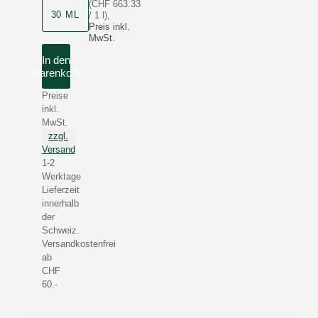
(CHF 663.33
Produktgrösse
30 ML
/ 1 l)
,
Preis inkl.
MwSt.
In den
Warenkorb
Preise
inkl.
MwSt.
zzgl.
Versand
1-2
Werktage
Lieferzeit
innerhalb
der
Schweiz.
Versandkostenfrei
ab
CHF
60.-