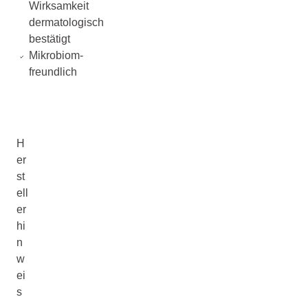
Wirksamkeit
dermatologisch
bestätigt
Mikrobiom-
freundlich
H
er
st
ell
er
hi
n
w
ei
s