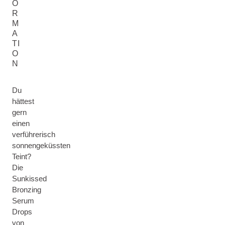
O
R
M
A
TI
O
N
Du
hättest
gern
einen
verführerisch
sonnengeküssten
Teint?
Die
Sunkissed
Bronzing
Serum
Drops
von