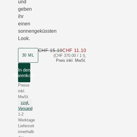
und
geben
ihr
einen
sonnengeküssten
Look.
CHF 15.10
CHF 11.10
Nur CHF 11.10 statt C
Produktgrösse
30 ML
(CHF 370.00 / 1 l)
,
Preis inkl. MwSt.
In den
Warenkorb
Preise
inkl.
MwSt.
zzgl.
Versand
1-2
Werktage
Lieferzeit
innerhalb