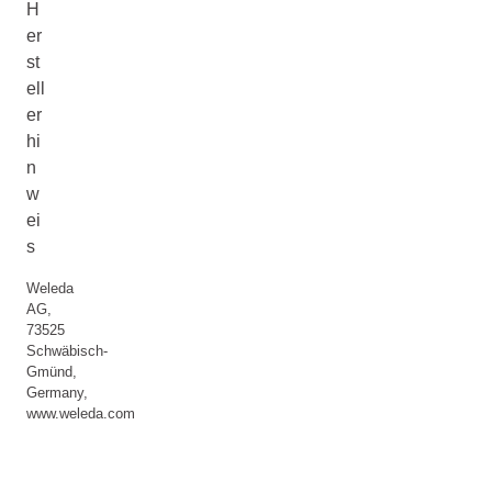
H
er
st
ell
er
hi
n
w
ei
s
Weleda
AG,
73525
Schwäbisch-
Gmünd,
Germany,
www.weleda.com