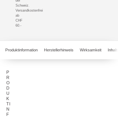
der
Schweiz.
Versandkostenfrei
ab
CHF
60.-
Produktinformation
Herstellerhinweis
Wirksamkeit
Inhalt
P
R
O
D
U
K
TI
N
F