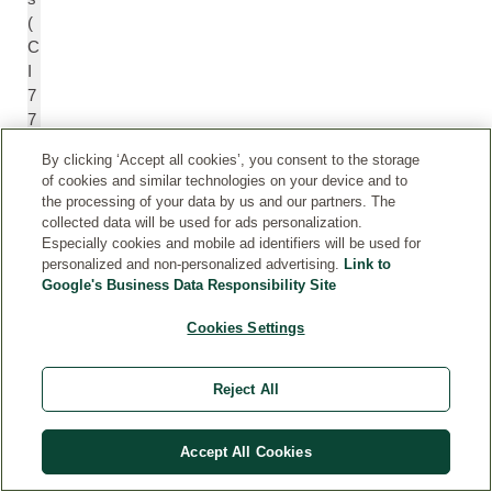
(
C
I
7
7
4
By clicking ‘Accept all cookies’, you consent to the storage
9
of cookies and similar technologies on your device and to
9
the processing of your data by us and our partners. The
)
collected data will be used for ads personalization.
Especially cookies and mobile ad identifiers will be used for
personalized and non-personalized advertising.
Link to
Google's Business Data Responsibility Site
*
Cookies Settings
Bio-
Qualität
Reject All
Die
INCI-
Deklarationen
Accept All Cookies
der