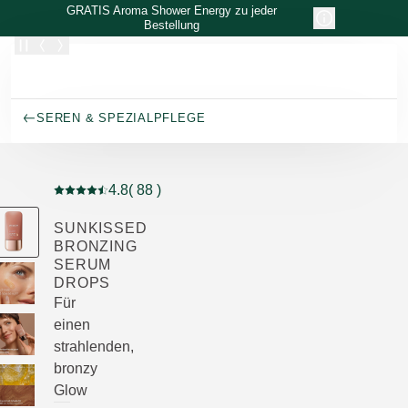
Zum Hauptinhalt wechseln
GRATIS Aroma Shower Energy zu jeder
Bestellung
SEREN & SPEZIALPFLEGE
4.8
( 88 )
Aktuelle Bewertung: 4.8 von 5 Sternen bewertet von 8
SUNKISSED
BRONZING
SERUM
DROPS
Für
einen
strahlenden,
bronzy
Glow