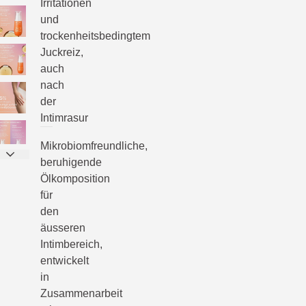
Irritationen
und
trockenheitsbedingtem
Juckreiz,
auch
nach
der
Intimrasur
Mikrobiomfreundliche,
beruhigende
Ölkomposition
für
den
äusseren
Intimbereich,
entwickelt
in
Zusammenarbeit