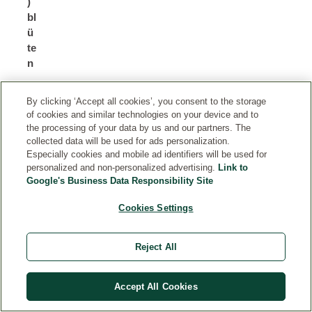
)
bl
ü
te
n
B
B
By clicking ‘Accept all cookies’, you consent to the storage
of cookies and similar technologies on your device and to
or
o
the processing of your data by us and our partners. The
re
r
collected data will be used for ads personalization.
ts
a
Especially cookies and mobile ad identifiers will be used for
c
g
personalized and non-personalized advertising.
Link to
h
o
Google's Business Data Responsibility Site
s
O
a
Cookies Settings
ffi
m
ci
e
n
Reject All
n
al
öl
is
S
Accept All Cookies
e