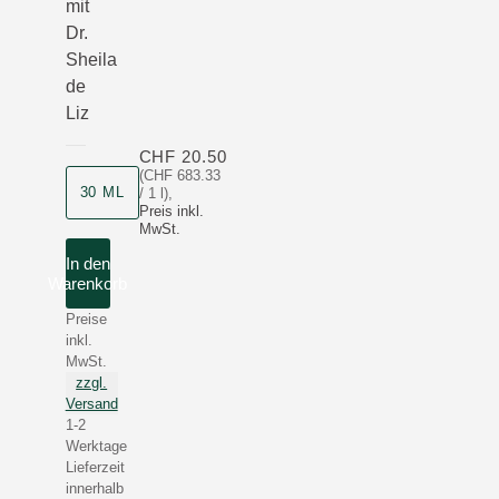
mit
Dr.
Sheila
de
Liz
CHF 20.50
(CHF 683.33
Produktgrösse
30 ML
/ 1 l)
,
Preis inkl.
MwSt.
In den
Warenkorb
Preise
inkl.
MwSt.
zzgl.
Versand
1-2
Werktage
Lieferzeit
innerhalb