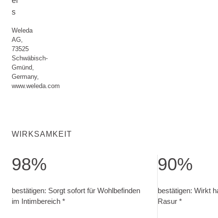
ei
s
Weleda
AG,
73525
Schwäbisch-
Gmünd,
Germany,
www.weleda.com
WIRKSAMKEIT
98%
90%
bestätigen: Sorgt sofort für Wohlbefinden im Intimbereich
bestätigen: Wirk
bestätigen: Sorgt sofort für Wohlbefinden
bestätigen: Wirkt 
im Intimbereich *
Rasur *