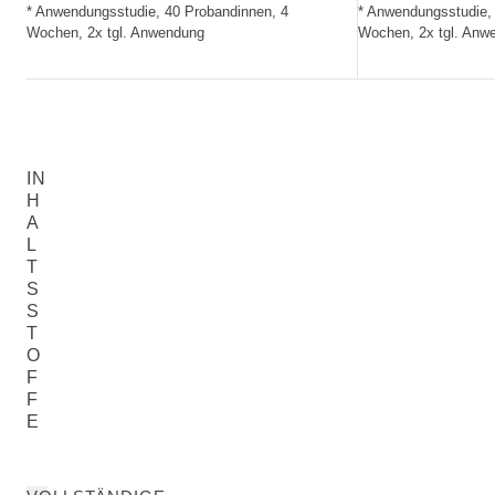
* Anwendungsstudie, 40 Probandinnen, 4
* Anwendungsstudie,
Wochen, 2x tgl. Anwendung
Wochen, 2x tgl. Anw
IN
H
A
L
T
S
S
T
O
F
F
E