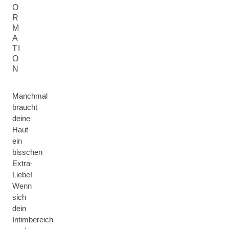
O
R
M
A
TI
O
N
Manchmal
braucht
deine
Haut
ein
bisschen
Extra-
Liebe!
Wenn
sich
dein
Intimbereich