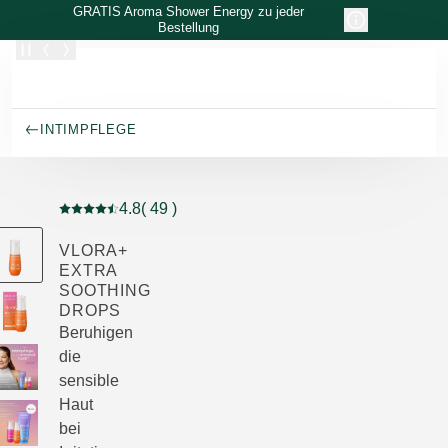
Zum Hauptinhalt wechseln
GRATIS Aroma Shower Energy zu jeder
Bestellung
INTIMPFLEGE
4.8
( 49 )
Aktuelle Bewertung: 4.8 von 5 Sternen bewertet von 4
VLORA+
EXTRA
SOOTHING
DROPS
Beruhigen
die
sensible
Haut
bei