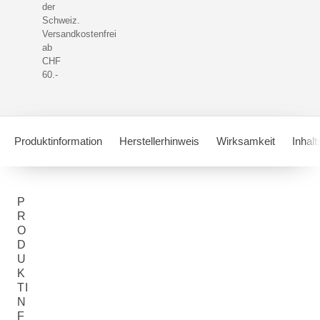
der
Schweiz.
Versandkostenfrei
ab
CHF
60.-
Produktinformation
Herstellerhinweis
Wirksamkeit
Inhalt
P
R
O
D
U
K
TI
N
F