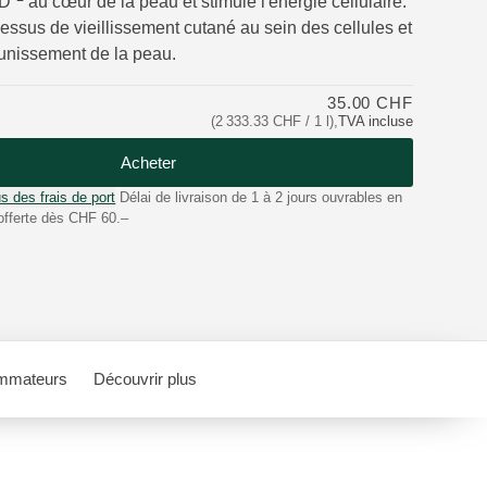
D⁺
au cœur de la peau et stimule l'énergie cellulaire.
cessus de vieillissement cutané au sein des cellules et
eunissement de la peau.
35.00 CHF
(2 333.33 CHF / 1 l)
,
TVA incluse
Acheter
s des frais de port
Délai de livraison de 1 à 2 jours ouvrables en
offerte dès CHF 60.–
mmateurs
Découvrir plus