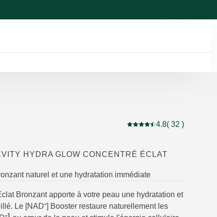
4.8
( 32 )
Note actuelle : 4.8 sur 5 é
EVITY HYDRA GLOW CONCENTRÉ ÉCLAT
ronzant naturel et une hydratation immédiate
clat Bronzant apporte à votre peau une hydratation et
illé. Le [NAD⁺] Booster restaure naturellement les
1