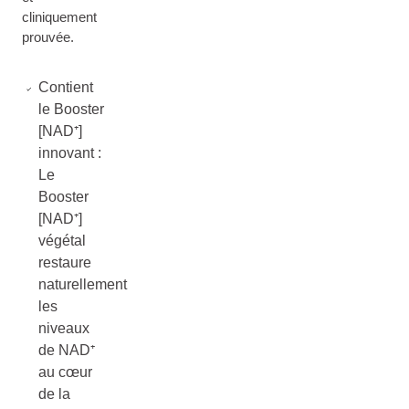
cliniquement
prouvée.
Contient
le Booster
[NAD⁺]
innovant :
Le
Booster
[NAD⁺]
végétal
restaure
naturellement
les
niveaux
de NAD⁺
au cœur
de la