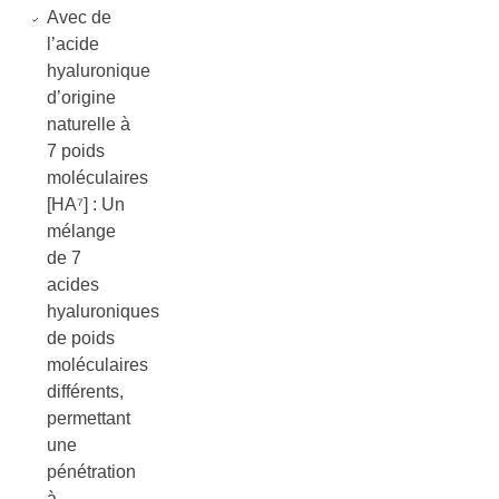
Avec de
l’acide
hyaluronique
d’origine
naturelle à
7 poids
moléculaires
[HA⁷] : Un
mélange
de 7
acides
hyaluroniques
de poids
moléculaires
différents,
permettant
une
pénétration
à