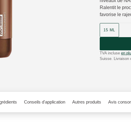
niveaux de NA
Ralentit le pro
favorise le raj
15 ML
TVA incluse
en plu
Suisse. Livraison 
grédients
Conseils d'application
Autres produits
Avis conso