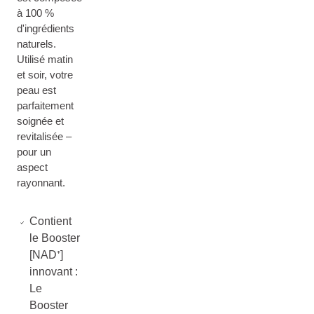
à 100 %
d'ingrédients
naturels.
Utilisé matin
et soir, votre
peau est
parfaitement
soignée et
revitalisée –
pour un
aspect
rayonnant.
Contient
le Booster
[NAD⁺]
innovant :
Le
Booster