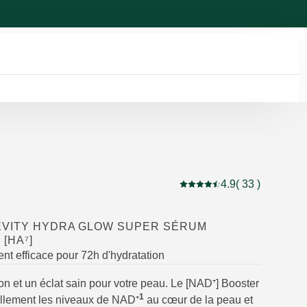
4.9
( 33 )
Note actuelle : 4.9 sur 5 é
EVITY HYDRA GLOW SUPER SÉRUM
[HA⁷]
t efficace pour 72h d'hydratation
on et un éclat sain pour votre peau. Le [NAD⁺] Booster
1
ellement les niveaux de NAD⁺
au cœur de la peau et