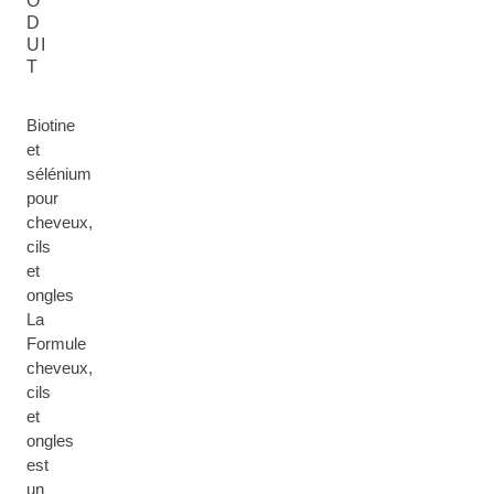
O
D
UI
T
Biotine
et
sélénium
pour
cheveux,
cils
et
ongles
La
Formule
cheveux,
cils
et
ongles
est
un