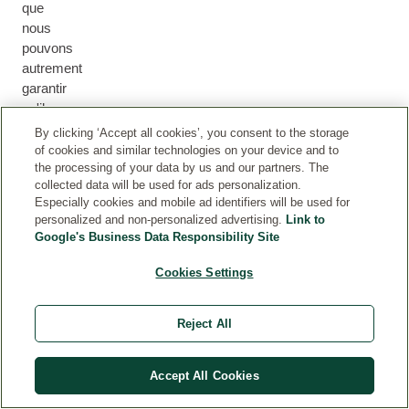
que
nous
pouvons
autrement
garantir
qu'il
a
By clicking ‘Accept all cookies’, you consent to the storage
reçu
of cookies and similar technologies on your device and to
le
the processing of your data by us and our partners. The
collected data will be used for ads personalization.
produit
Especially cookies and mobile ad identifiers will be used for
(par
personalized and non-personalized advertising.
Link to
exemple
Google's Business Data Responsibility Site
en
participant
Cookies Settings
à
un
Reject All
test
de
produit).
Accept All Cookies