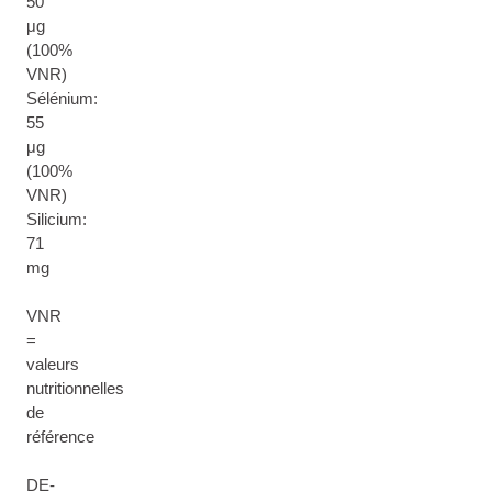
50
μg
(100%
VNR)
Sélénium:
55
μg
(100%
VNR)
Silicium:
71
mg
VNR
=
valeurs
nutritionnelles
de
référence
DE-