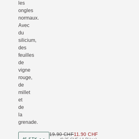
les
ongles
normaux.
Avec
du
silicium,
des
feuilles
de
vigne
rouge,
de
millet
et
de
la
grenade.
19.90 CHF
11.90 CHF
Seulement 11.90 C