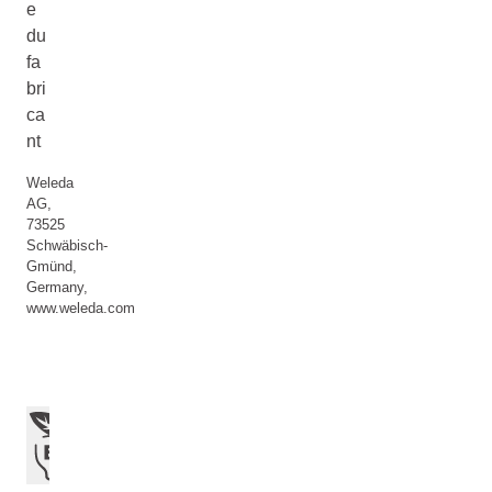
e
du
fa
bri
ca
nt
Weleda
AG,
73525
Schwäbisch-
Gmünd,
Germany,
www.weleda.com