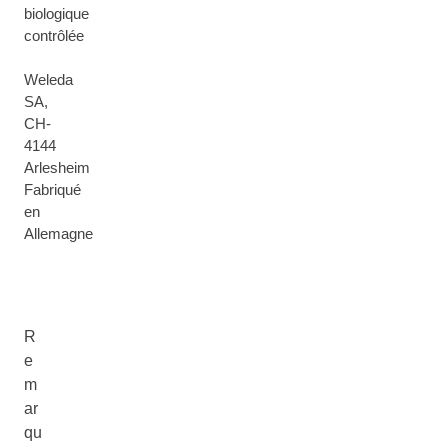
biologique
contrôlée
Weleda
SA,
CH-
4144
Arlesheim
Fabriqué
en
Allemagne
R
e
m
ar
qu