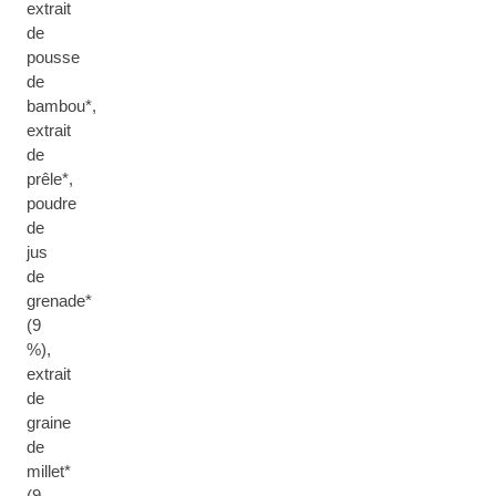
extrait
de
pousse
de
bambou*,
extrait
de
prêle*,
poudre
de
jus
de
grenade*
(9
%),
extrait
de
graine
de
millet*
(9