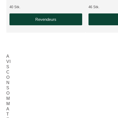
40 Stk.
46 Stk.
Revendeurs
A
VI
S
C
O
N
S
O
M
M
A
T