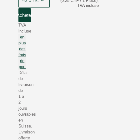
46 STK.
(0.25 CHF / 1 Pièce)
,
TVA incluse
Acheter
TVA
incluse
en
plus
des
frais
de
port
Délai
de
livraison
de
1 à
2
jours
ouvrables
en
Suisse.
Livraison
offerte