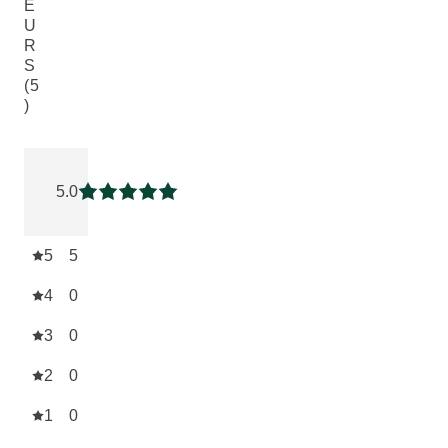
E
U
R
S
(5
)
Note actuelle : 5 sur 5 étoiles Noté par 5 clients
5.0
Note actuelle : 5 sur 5 étoiles
5
5
4
0
3
0
2
0
1
0