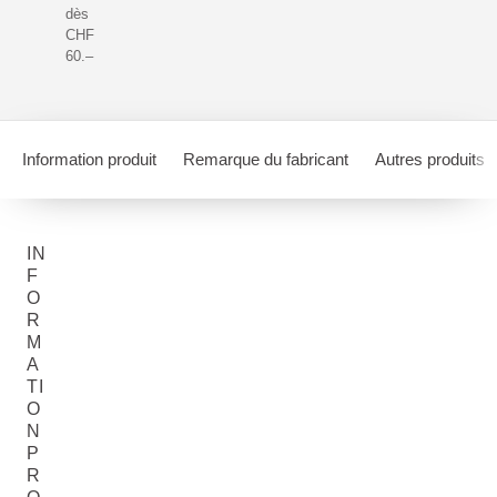
dès
CHF
60.–
Information produit
Remarque du fabricant
Autres produits
IN
F
O
R
M
A
TI
O
N
P
R