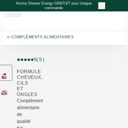
Allez au contenu principal
Aroma Shower Energy GRATUIT pour chaque
commande
COMPLÉMENTS ALIMENTAIRES
5
( 5 )
Note actuelle : 5 sur 5 étoiles Noté par 5 clients
FORMULE
CHEVEUX,
CILS
ET
ONGLES
Complément
alimentaire
de
qualité