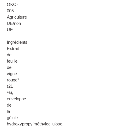
ÖKO-
005
Agriculture
UE/non
UE
Ingrédients:
Extrait
de
feuille
de
vigne
rouge*
(21
%),
enveloppe
de
la
gélule
hydroxypropylméthylcellulose,