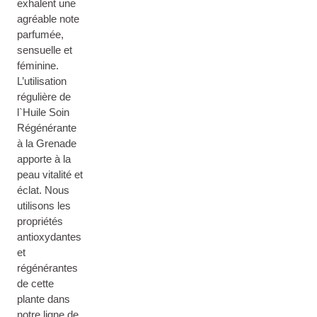
exhalent une
agréable note
parfumée,
sensuelle et
féminine.
L’utilisation
régulière de
l`Huile Soin
Régénérante
à la Grenade
apporte à la
peau vitalité et
éclat. Nous
utilisons les
propriétés
antioxydantes
et
régénérantes
de cette
plante dans
notre ligne de