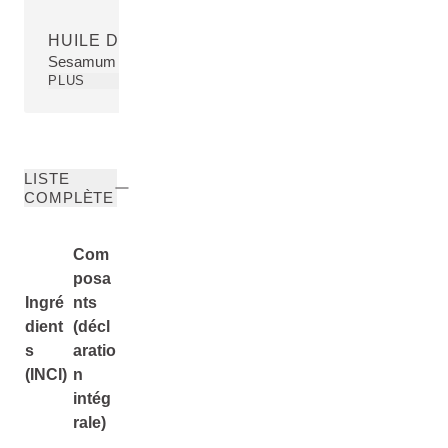
HUILE DE SÉSAME
Sesamum Indicum (Sesame) Seed Oil
PLUS
LISTE
COMPLÈTE
Com
posa
Ingré
nts
dient
(décl
s
aratio
(INCI)
n
intég
rale)