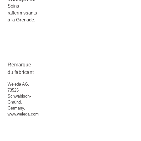
Soins
raffermissants
à la Grenade.
Remarque
du fabricant
Weleda AG,
73525
Schwäbisch-
Gmünd,
Germany,
www.weleda.com