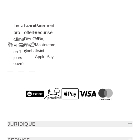
Livraison
Livraison
Paiement
pro
offerte
sécurisé
clima
Dès CHF
Visa,
60.--
Mastercard,
Effectuée
d'achat
Twint,
en 1 - 2
Apple Pay
jours
ouvré
JURIDIQUE