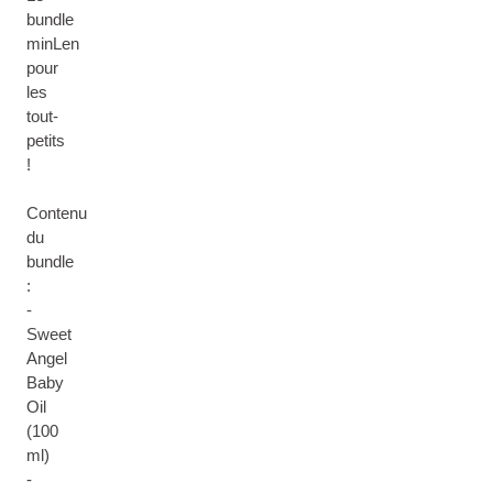
bundle
minLen
pour
les
tout-
petits
!
Contenu
du
bundle
:
-
Sweet
Angel
Baby
Oil
(100
ml)
-