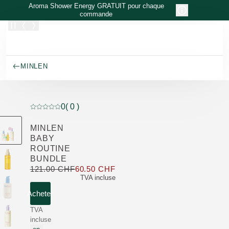
Allez au contenu principal
Aroma Shower Energy GRATUIT pour chaque
commande
MINLEN
0
( 0 )
Note actuelle : 0 sur 5 étoiles Noté par 0 clients
MINLEN
BABY
ROUTINE
BUNDLE
121.00 CHF
60.50 CHF
Seulement 60.50 CHF au lieu 
TVA incluse
Acheter
TVA
incluse