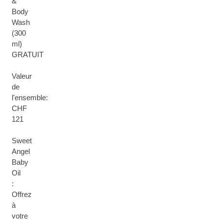
&
Body
Wash
(300
ml)
GRATUIT
Valeur
de
l'ensemble:
CHF
121
Sweet
Angel
Baby
Oil
:
Offrez
à
votre