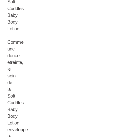
Soft
Cuddles
Baby
Body
Lotion
:
Comme
une
douce
étreinte,
le
soin
de
la
Soft
Cuddles
Baby
Body
Lotion
enveloppe
la