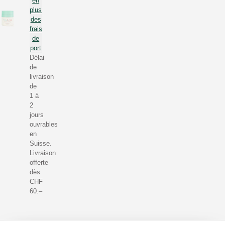
en
plus
des
frais
de
port
Délai
de
livraison
de
1 à
2
jours
ouvrables
en
Suisse.
Livraison
offerte
dès
CHF
60.–