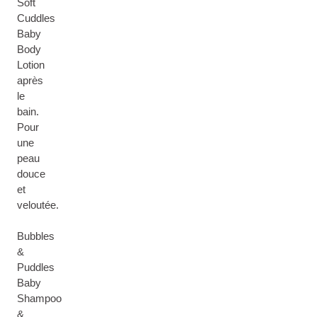
Soft
Cuddles
Baby
Body
Lotion
après
le
bain.
Pour
une
peau
douce
et
veloutée.
Bubbles
&
Puddles
Baby
Shampoo
&