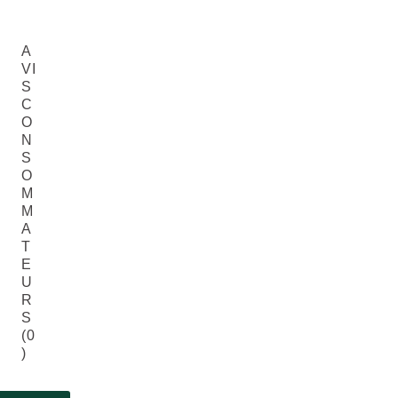
A
VI
S
C
O
N
S
O
M
M
A
T
E
U
R
S
(0
)