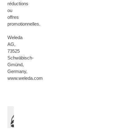
réductions
ou
offres
promotionnelles.
Weleda
AG,
73525
Schwäbisch-
Gmünd,
Germany,
www.weleda.com