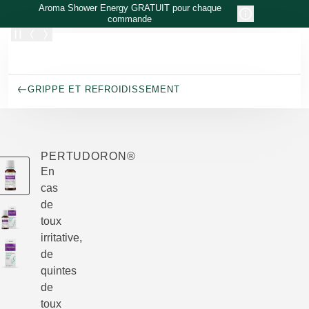
Allez au contenu principal
Aroma Shower Energy GRATUIT pour chaque
commande
GRIPPE ET REFROIDISSEMENT
PERTUDORON®
En
cas
de
toux
irritative,
de
quintes
de
toux