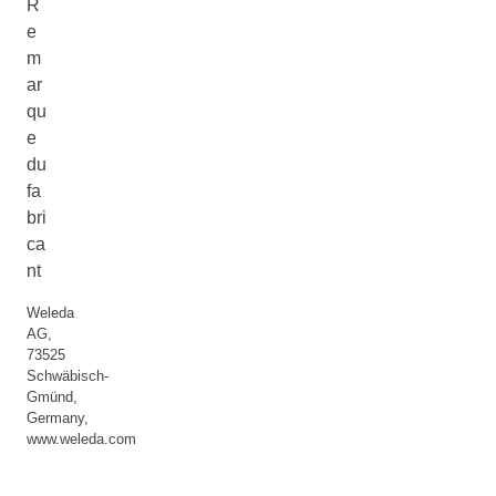
R
e
m
ar
qu
e
du
fa
bri
ca
nt
Weleda
AG,
73525
Schwäbisch-
Gmünd,
Germany,
www.weleda.com