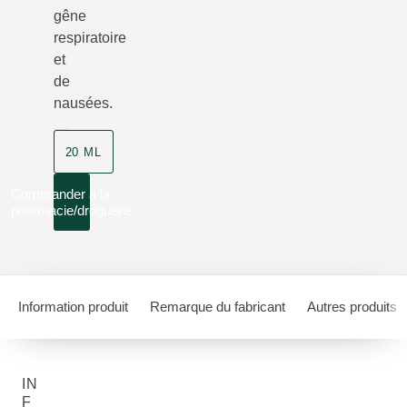
gêne
respiratoire
et
de
nausées.
20 ML
Commander à la
pharmacie/droguerie
Information produit
Remarque du fabricant
Autres produits
IN
F