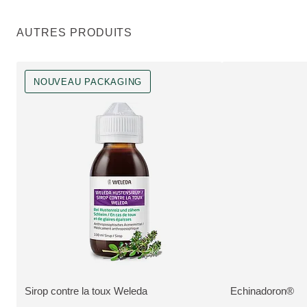
AUTRES PRODUITS
NOUVEAU PACKAGING
Nouveau Packaging, Pharmaceutique, Disponible dans la pharmacie e
Pharmaceutique, Di
Sirop contre la toux Weleda
Echinadoron®
PLUS:
PLUS: