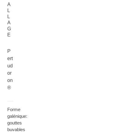
A
L
L
A
G
E
P
ert
ud
or
on
®
Forme
galénique:
gouttes
buvables