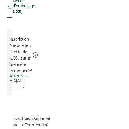
Notice
d'emballage
(.pdf)
Inscription
Newsletter:
Profite de
-10% sur ta
première
commande!
ADRESSE
E-MAIL
Livraison
Livraison
Paiement
pro
offerte
sécurisé