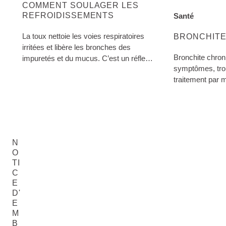
COMMENT SOULAGER LES
REFROIDISSEMENTS
Santé
EN SAVOIR PL
La toux nettoie les voies respiratoires
BRONCHIT
irritées et libère les bronches des
Bronchite chroni
impuretés et du mucus. C’est un réflexe
symptômes, tro
protecteur important de notre corps.
traitement par 
remèdes maison
devez savoir sur
voies respiratoi
N
O
TI
C
E
D'
E
M
B