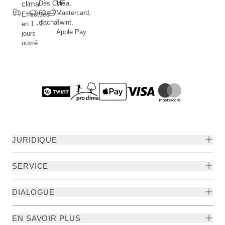
clima
Dès CHF
Visa,
60.--
Mastercard,
Effectuée
d'achat
Twint,
en 1 - 2
Apple Pay
jours
ouvré
JURIDIQUE
SERVICE
DIALOGUE
EN SAVOIR PLUS