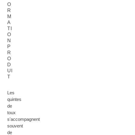
O
R
M
A
TI
O
N
P
R
O
D
UI
T
Les
quintes
de
toux
s'accompagnent
souvent
de