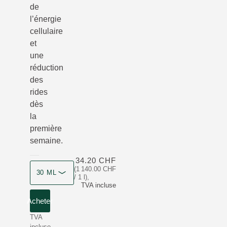
de
l’énergie
cellulaire
et
une
réduction
des
rides
dès
la
première
semaine.
34.20 CHF
(1 140.00 CHF
30 ML
/ 1 l)
,
TVA incluse
Acheter
TVA
incluse