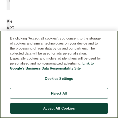
O
il
e
P
xt
a
ra
n
By clicking ‘Accept all cookies’, you consent to the storage
it
ic
of cookies and similar technologies on your device and to
d
u
the processing of your data by us and our partners. The
e
m
collected data will be used for ads personalization.
g
M
Especially cookies and mobile ad identifiers will be used for
ra
ili
personalized and non-personalized advertising.
Link to
in
a
Google's Business Data Responsibility Site
e
c
Cookies Settings
d
e
e
u
m
m
Reject All
ill
(
et
M
ill
Accept All Cookies
e