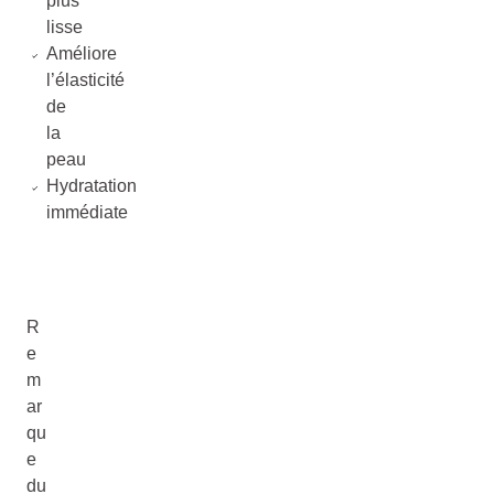
plus
lisse
Améliore
l’élasticité
de
la
peau
Hydratation
immédiate
R
e
m
ar
qu
e
du