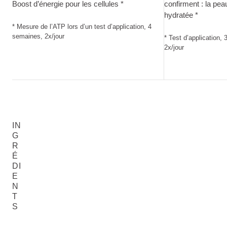
Boost d’énergie pour les cellules *
confirment : la pe
hydratée *
* Mesure de l’ATP lors d’un test d’application, 4
semaines, 2x/jour
* Test d’application,
2x/jour
IN
G
R
É
DI
E
N
T
S