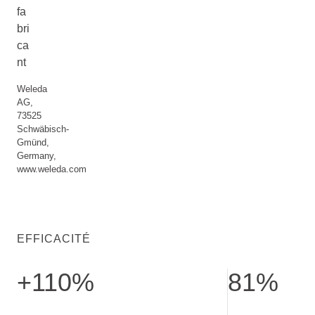
fa
bri
ca
nt
Weleda
AG,
73525
Schwäbisch-
Gmünd,
Germany,
www.weleda.com
EFFICACITÉ
+110%
81%
Boost d’énergie pour les cellules. Mesure de l’ATP lors d’un 
confirment : la pe