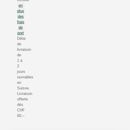
en
plus
des
frais
de
port
Délai
de
livraison
de
1 à
2
jours
ouvrables
en
Suisse.
Livraison
offerte
dès
CHF
60.–