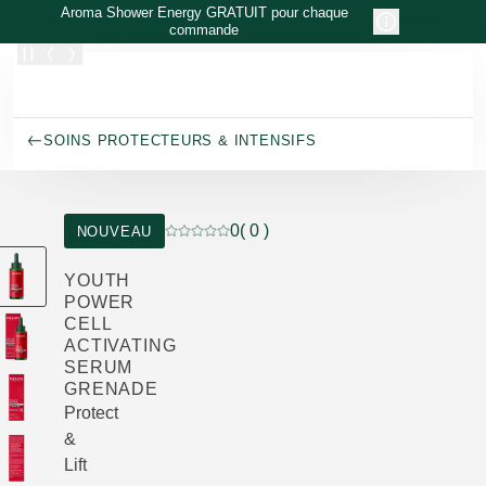
Allez au contenu principal
Aroma Shower Energy GRATUIT pour chaque
commande
SOINS PROTECTEURS & INTENSIFS
0
( 0 )
NOUVEAU
Note actuelle : 0 sur 5 étoiles Noté par 0 c
YOUTH
POWER
CELL
ACTIVATING
SERUM
GRENADE
Protect
&
Lift