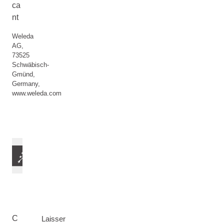
ca
nt
Weleda
AG,
73525
Schwäbisch-
Gmünd,
Germany,
www.weleda.com
C
Laisser