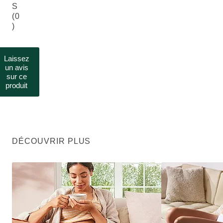
S
(0
)
Laissez
un avis
sur ce
produit
DÉCOUVRIR PLUS