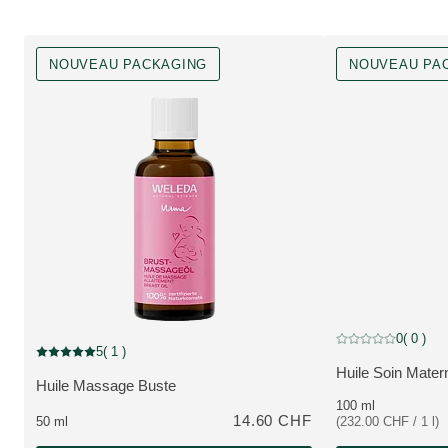
NOUVEAU PACKAGING
NOUVEAU PA
Nouveau Packagin
0
( 0 )
Note actuelle : 0 su
Nouveau Packaging
5
( 1 )
Note actuelle : 5 sur 5 étoiles Noté par 1 clients
Huile Soin Matern
PLUS:
Huile Massage Buste
PLUS:
100 ml
14.60 CHF
50 ml
(232.00 CHF / 1 l)