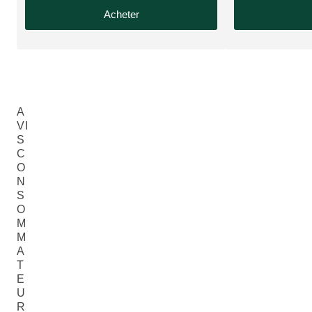
Acheter
A
VI
S
C
O
N
S
O
M
M
A
T
E
U
R