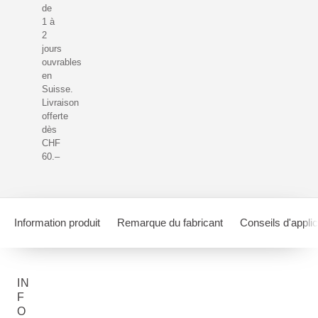
de
1 à
2
jours
ouvrables
en
Suisse.
Livraison
offerte
dès
CHF
60.–
Information produit
Remarque du fabricant
Conseils d'applic
IN
F
O