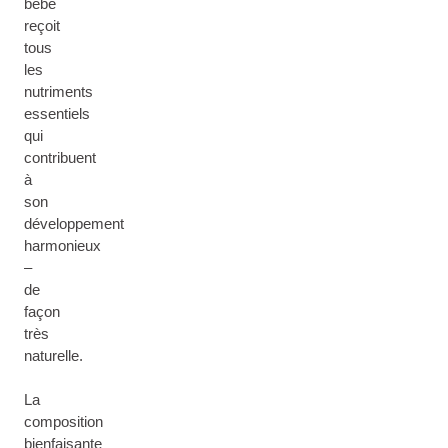
bébé
reçoit
tous
les
nutriments
essentiels
qui
contribuent
à
son
développement
harmonieux
–
de
façon
très
naturelle.
La
composition
bienfaisante