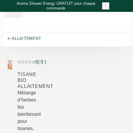
Allez au contenu principal
Aroma Shower Energy GRATUIT pour chaque
commande
ALLAITEMENT
0
( 0 )
Note actuelle : 0 sur 5 étoiles Noté par 0 clients
TISANE
BIO
ALLAITEMENT
Mélange
d’herbes
bio
bienfaisant
pour
tisanes,