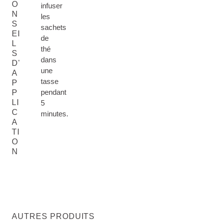
O
infuser
N
les
S
sachets
EI
de
L
thé
S
dans
D'
une
A
tasse
P
pendant
P
LI
5
C
minutes.
A
TI
O
N
AUTRES PRODUITS