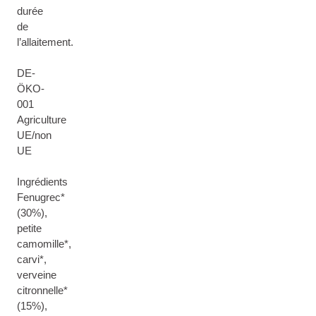
durée
de
l’allaitement.
DE-
ÖKO-
001
Agriculture
UE/non
UE
Ingrédients
Fenugrec*
(30%),
petite
camomille*,
carvi*,
verveine
citronnelle*
(15%),