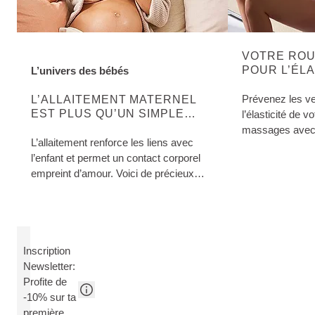
VOTRE ROU
POUR L’ÉLA
L’univers des bébés
EN SAVOIR PLUS SUR CETTE CATÉGORIE:
PEAU
Prévenez les ve
L’ALLAITEMENT MATERNEL
EST PLUS QU’UN SIMPLE
l’élasticité de 
APPORT ALIMENTAIRE
massages avec l
L’allaitement renforce les liens avec
Maternité & le
l’enfant et permet un contact corporel
Weleda.
empreint d’amour. Voici de précieux
conseils pour l’allaitement.
Inscription
Newsletter:
Profite de
-10% sur ta
première