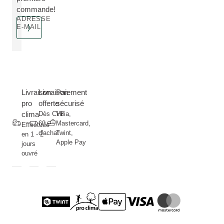
commande!
ADRESSE
E-MAIL
Livraison
Livraison
Paiement
pro
offerte
sécurisé
clima
Dès CHF
Visa,
60.--
Mastercard,
Effectuée
d'achat
Twint,
en 1 - 2
Apple Pay
jours
ouvré