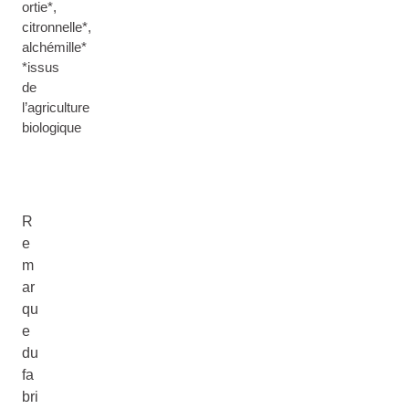
ortie*,
citronnelle*,
alchémille*
*issus
de
l’agriculture
biologique
R
e
m
ar
qu
e
du
fa
bri