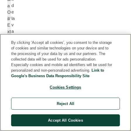
d
a
e
O
la
il/
v
E
a
xt
n
r
By clicking ‘Accept all cookies’, you consent to the storage
d
a
of cookies and similar technologies on your device and to
e
ct
the processing of your data by us and our partners. The
collected data will be used for ads personalization.
Especially cookies and mobile ad identifiers will be used for
li
Li
personalized and non-personalized advertising.
Link to
m
m
Google's Business Data Responsibility Site
o
o
n
n
Cookies Settings
è
e
n
n
Reject All
e
e
Accept All Cookies
lin
Li
al
n