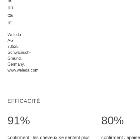
fa
bri
ca
nt
Weleda
AG,
73525
Schwäbisch-
Gmünd,
Germany,
www.weleda.com
EFFICACITÉ
91%
80%
confirment : les cheveux se sentent plus forts. 4 semaines, 
confirment : apai
confirment : les cheveux se sentent plus
confirment : apais