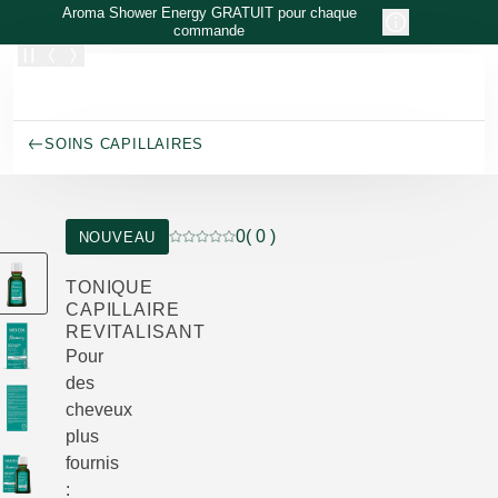
Allez au contenu principal
Aroma Shower Energy GRATUIT pour chaque
commande
SOINS CAPILLAIRES
0
( 0 )
NOUVEAU
Note actuelle : 0 sur 5 étoiles Noté par 0 c
TONIQUE
CAPILLAIRE
REVITALISANT
Pour
des
cheveux
plus
fournis
: