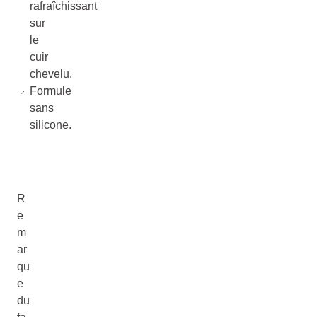
rafraîchissant
sur
le
cuir
chevelu.
Formule
sans
silicone.
R
e
m
ar
qu
e
du