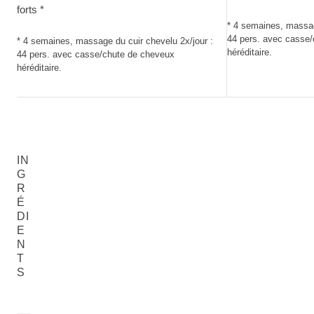
forts *
* 4 semaines, massag
44 pers. avec casse
* 4 semaines, massage du cuir chevelu 2x/jour :
héréditaire.
44 pers. avec casse/chute de cheveux
héréditaire.
IN
G
R
É
DI
E
N
T
S