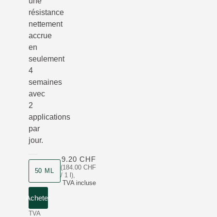
une
résistance
nettement
accrue
en
seulement
4
semaines
avec
2
applications
par
jour.
9.20 CHF
(184.00 CHF
50 ML
/ 1 l)
,
TVA incluse
Acheter
TVA