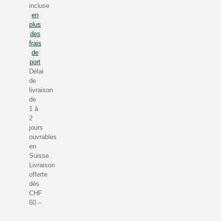
incluse
en
plus
des
frais
de
port
Délai
de
livraison
de
1 à
2
jours
ouvrables
en
Suisse.
Livraison
offerte
dès
CHF
60.–