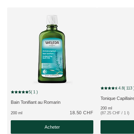
4.8
( 113 
Note actuelle : 4.8 
5
( 1 )
Note actuelle : 5 sur 5 étoiles Noté par 1 clients
Tonique Capillair
PLUS:
Bain Tonifiant au Romarin
PLUS:
200 ml
18.50 CHF
200 ml
(87.25 CHF / 1 l)
Acheter