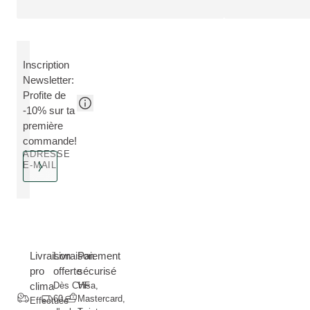
Inscription
Newsletter:
Profite de
-10% sur ta
première
commande!
ADRESSE
E-MAIL
Livraison
Livraison
Paiement
pro
offerte
sécurisé
clima
Dès CHF
Visa,
60.--
Mastercard,
Effectuée