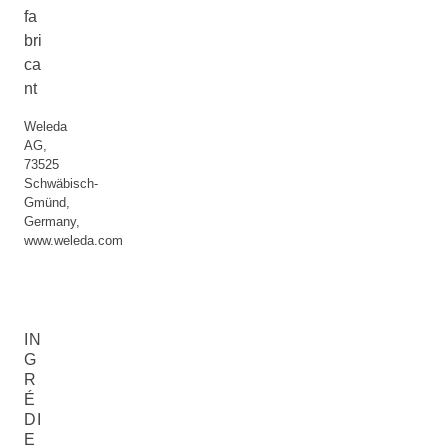
fa
bri
ca
nt
Weleda
AG,
73525
Schwäbisch-
Gmünd,
Germany,
www.weleda.com
IN
G
R
É
DI
E