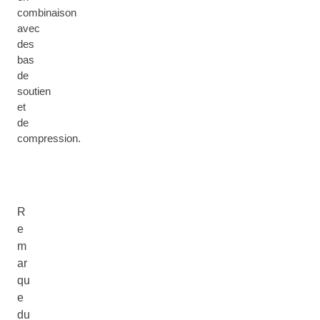
combinaison
avec
des
bas
de
soutien
et
de
compression.
R
e
m
ar
qu
e
du