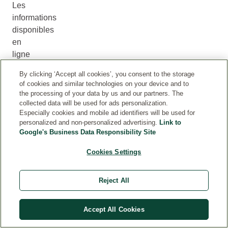
Les
informations
disponibles
en
ligne
peuvent
By clicking ‘Accept all cookies’, you consent to the storage
donc
of cookies and similar technologies on your device and to
parfois
the processing of your data by us and our partners. The
différer.
collected data will be used for ads personalization.
Especially cookies and mobile ad identifiers will be used for
Pour
personalized and non-personalized advertising.
Link to
être
Google's Business Data Responsibility Site
sûr(e)
d’avoir
Cookies Settings
la
bonne
Reject All
information,
référez-
Accept All Cookies
vous
toujours