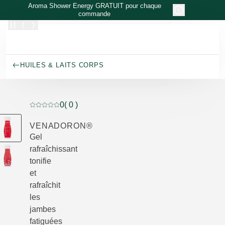
Allez au contenu principal
Aroma Shower Energy GRATUIT pour chaque
commande
HUILES & LAITS CORPS
0
( 0 )
Note actuelle : 0 sur 5 étoiles Noté par 0 clients
VENADORON®
Gel
rafraîchissant
tonifie
et
rafraîchit
les
jambes
fatiguées