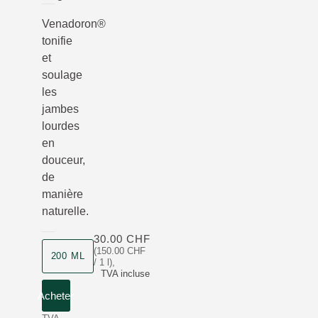
Venadoron®
tonifie
et
soulage
les
jambes
lourdes
en
douceur,
de
manière
naturelle.
30.00 CHF
(150.00 CHF
200 ML
/ 1 l)
,
TVA incluse
Acheter