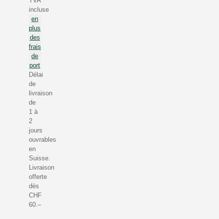
TVA
incluse
en
plus
des
frais
de
port
Délai
de
livraison
de
1 à
2
jours
ouvrables
en
Suisse.
Livraison
offerte
dès
CHF
60.–