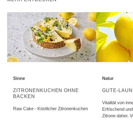
Sinne
Natur
ENTDECKE MEHR ÜBER DIE KATEGORIE:
ENTDECKE MEH
ZITRONENKUCHEN OHNE
GUTE-LAUN
BACKEN
Vitalität von in
Raw Cake - Köstlicher Zitronenkuchen
Erfrischend un
Zitrone daher. V
einer adstringi
Wirkung.