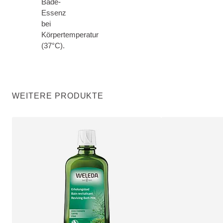
Bade-
Essenz
bei
Körpertemperatur
(37°C).
WEITERE PRODUKTE