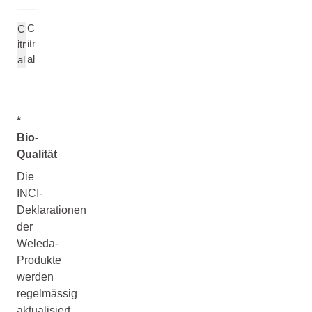
C
C
itr
itr
al
al
*
Bio-
Qualität
Die
INCI-
Deklarationen
der
Weleda-
Produkte
werden
regelmässig
aktualisiert,