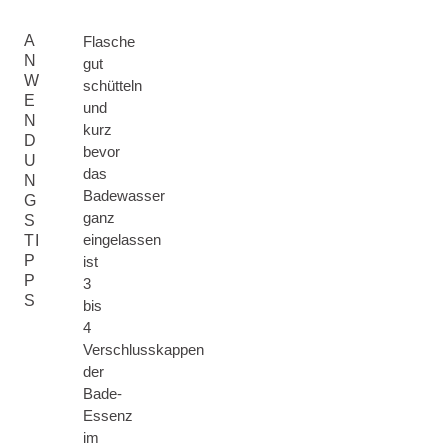
A
Flasche
N
gut
W
schütteln
E
und
N
kurz
D
bevor
U
das
N
Badewasser
G
ganz
S
eingelassen
TI
P
ist
P
3
S
bis
4
Verschlusskappen
der
Bade-
Essenz
im