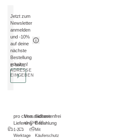
Jetzt zum
Newsletter
anmelden
und -10%
auf deine
nächste
Bestellung
erhalten!
E-MAIL
ADRESSE
EINGEBEN
pro clima
Versandkostenfrei
Sichere
Lieferung
ab CHF 60.--
Bezahlung
1-2
Mit
Werktage
Käuferschutz