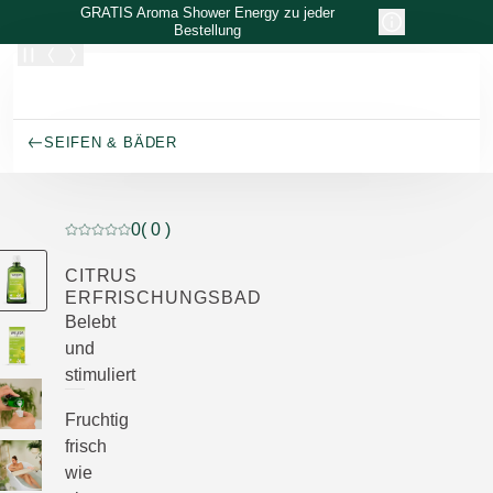
Zum Hauptinhalt wechseln
GRATIS Aroma Shower Energy zu jeder
Bestellung
SEIFEN & BÄDER
0
( 0 )
Aktuelle Bewertung: 0 von 5 Sternen bewertet von 0 K
CITRUS
ERFRISCHUNGSBAD
Belebt
und
stimuliert
Fruchtig
frisch
wie