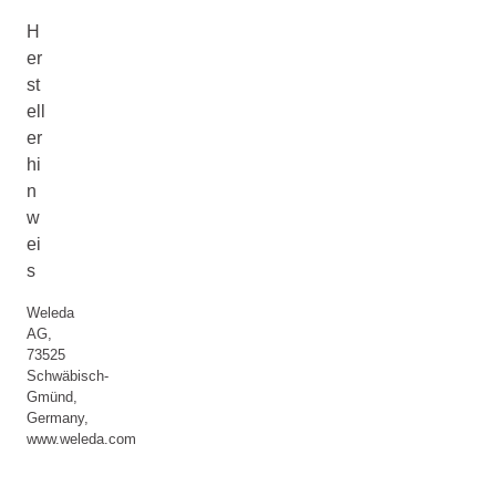
H
er
st
ell
er
hi
n
w
ei
s
Weleda
AG,
73525
Schwäbisch-
Gmünd,
Germany,
www.weleda.com