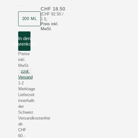
CHF 18.50
(CHF 92.50 /
Produktgrösse
200 ML
1 l)
,
Preis inkl.
MwSt.
In den
Warenkorb
Preise
inkl.
MwSt.
zzgl.
Versand
1-2
Werktage
Lieferzeit
innerhalb
der
Schweiz.
Versandkostenfrei
ab
CHF
60.-