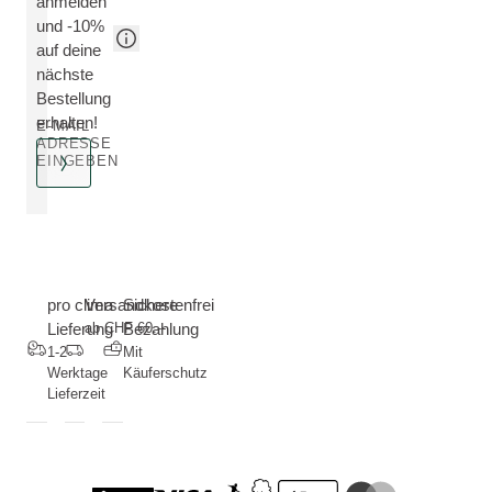
anmelden
und -10%
auf deine
nächste
Bestellung
erhalten!
E-MAIL
ADRESSE
EINGEBEN
pro clima
Versandkostenfrei
Sichere
Lieferung
ab CHF 60.--
Bezahlung
1-2
Mit
Werktage
Käuferschutz
Lieferzeit