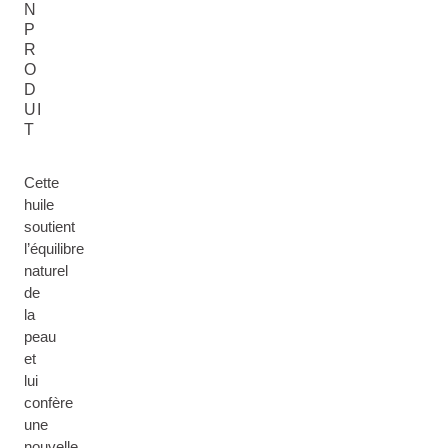
N
P
R
O
D
UI
T
Cette
huile
soutient
l’équilibre
naturel
de
la
peau
et
lui
confère
une
nouvelle