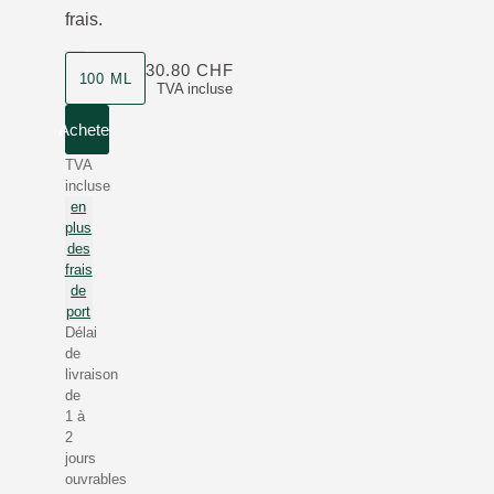
frais.
30.80 CHF
100 ML
TVA incluse
Acheter
TVA
incluse
en
plus
des
frais
de
port
Délai
de
livraison
de
1 à
2
jours
ouvrables