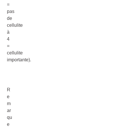
=
pas
de
cellulite
à
4
=
cellulite
importante).
R
e
m
ar
qu
e