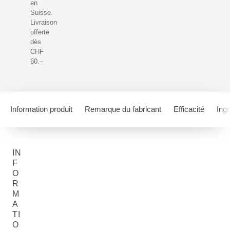
en
Suisse.
Livraison
offerte
dès
CHF
60.–
Information produit
Remarque du fabricant
Efficacité
Ing
IN
F
O
R
M
A
TI
O