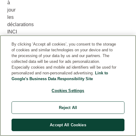
à
jour
les
déclarations
INCI
de
By clicking ‘Accept all cookies’, you consent to the storage
nos
of cookies and similar technologies on your device and to
produits
the processing of your data by us and our partners. The
pour
collected data will be used for ads personalization.
Especially cookies and mobile ad identifiers will be used for
tenir
personalized and non-personalized advertising.
Link to
compte
Google's Business Data Responsibility Site
de
l’évolution
Cookies Settings
de
nos
Reject All
formules
et
Accept All Cookies
de
la