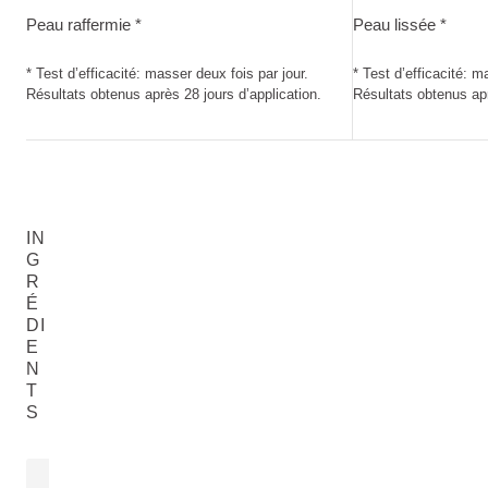
Peau raffermie *
Peau lissée *
* Test d’efficacité: masser deux fois par jour.
* Test d’efficacité: m
Résultats obtenus après 28 jours d’application.
Résultats obtenus ap
IN
G
R
É
DI
E
N
T
S