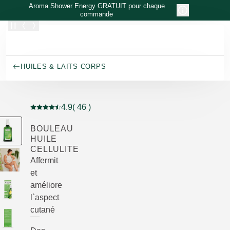
Allez au contenu principal
Aroma Shower Energy GRATUIT pour chaque
commande
HUILES & LAITS CORPS
4.9
( 46 )
Note actuelle : 4.9 sur 5 étoiles Noté par 46 clients
BOULEAU
HUILE
CELLULITE
Affermit
et
améliore
l`aspect
cutané