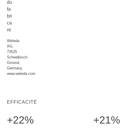
du
fa
bri
ca
nt
Weleda
AG,
73525
Schwäbisch-
Gmünd,
Germany,
www.weleda.com
EFFICACITÉ
+22%
+21%
Peau raffermie. Test d’efficacité: masser deux fois par jour. 
Peau lissée. Test 