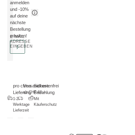
anmelden
und -10%
auf deine
nächste
Bestellung
erhalten!
E-MAIL
ADRESSE
EINGEBEN
pro clima
Versandkostenfrei
Sichere
Lieferung
ab CHF 60.--
Bezahlung
1-2
Mit
Werktage
Käuferschutz
Lieferzeit