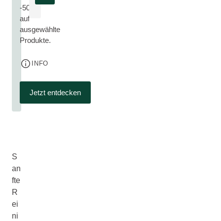
-50%
auf
ausgewählte
Produkte.
INFO
Jetzt entdecken
S
an
fte
R
ei
ni