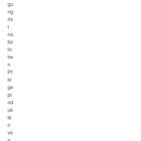
gu
ng
mi
t
na
tür
lic
he
n
Pf
le
ge
pr
od
uk
te
n
vo
n