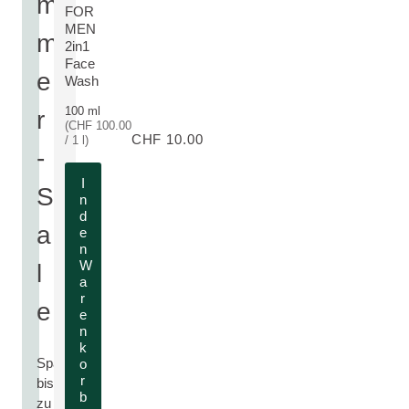
m
FOR
MEN
m
2in1
MEHR ZUM PRODUKT:
Face
e
Wash
100 ml
r
(CHF 100.00
CHF 10.00
/ 1 l)
-
I
S
n
d
a
e
n
W
l
a
r
e
e
n
k
Spare
o
r
bis
b
zu