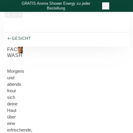
Zum Hauptinhalt wechseln
GRATIS Aroma Shower Energy zu jeder
Bestellung
GESICHT
FACE
WASH
Morgens
und
abends
freut
sich
deine
Haut
über
eine
erfrischende,