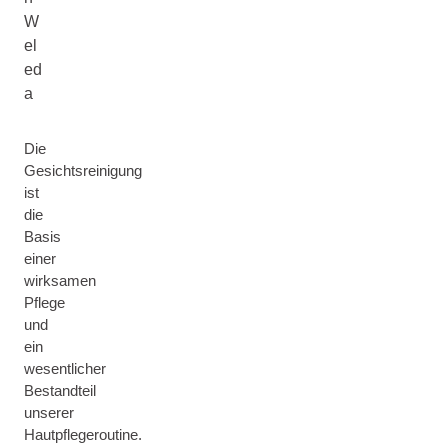
W
el
ed
a
Die
Gesichtsreinigung
ist
die
Basis
einer
wirksamen
Pflege
und
ein
wesentlicher
Bestandteil
unserer
Hautpflegeroutine.