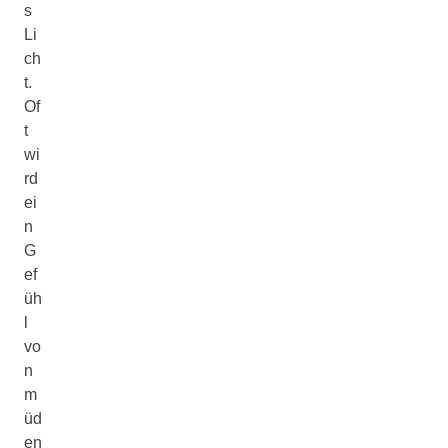
s
Li
ch
t.
Of
t
wi
rd
ei
n
G
ef
üh
l
vo
n
m
üd
en