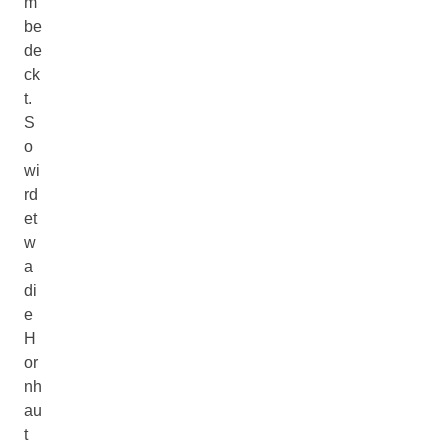
m
be
de
ck
t.
S
o
wi
rd
et
w
a
di
e
H
or
nh
au
t