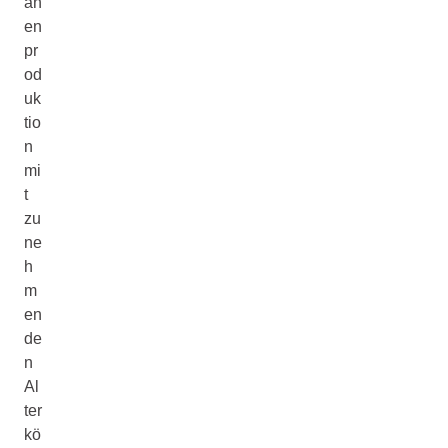
än
en
pr
od
uk
tio
n
mi
t
zu
ne
h
m
en
de
n
Al
ter
kö