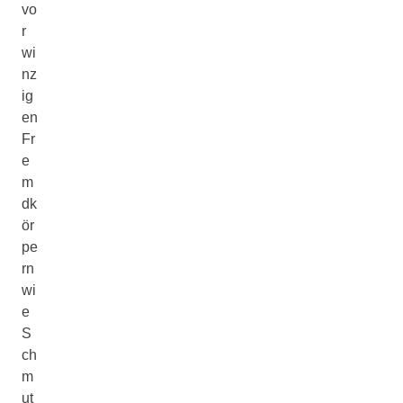
vo
r
wi
nz
ig
en
Fr
e
m
dk
ör
pe
rn
wi
e
S
ch
m
ut