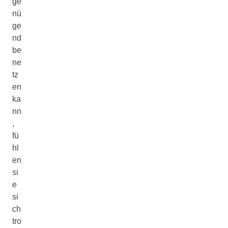
ge
nü
ge
nd
be
ne
tz
en
ka
nn
,
fü
hl
en
si
e
si
ch
tro