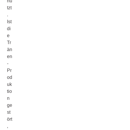
hü
tzt
.
Ist
di
e
Tr
än
en
-
Pr
od
uk
tio
n
ge
st
ört
,