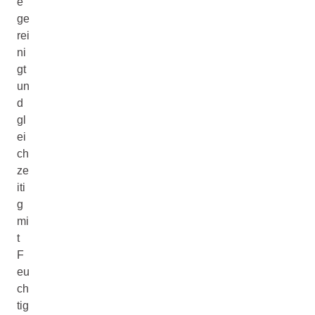
e
ge
rei
ni
gt
un
d
gl
ei
ch
ze
iti
g
mi
t
F
eu
ch
tig