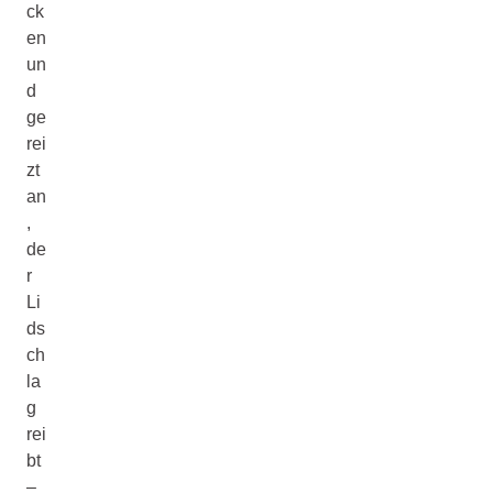
ck
en
un
d
ge
rei
zt
an
,
de
r
Li
ds
ch
la
g
rei
bt
–