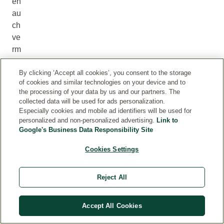
en
au
ch
ve
rm
eh
rt
By clicking ‘Accept all cookies’, you consent to the storage
of cookies and similar technologies on your device and to
trä
the processing of your data by us and our partners. The
ne
collected data will be used for ads personalization.
n.
Especially cookies and mobile ad identifiers will be used for
personalized and non-personalized advertising.
Link to
W
Google's Business Data Responsibility Site
ie
Cookies Settings
s
o
tr
Reject All
ä
nt
Accept All Cookies
d