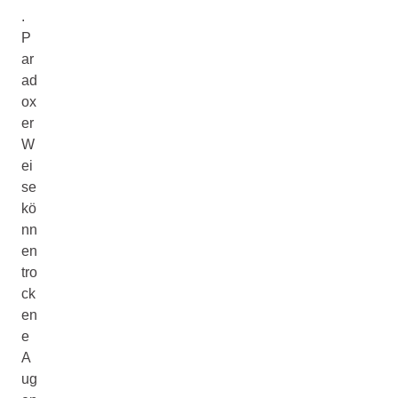
.
P
ar
ad
ox
er
W
ei
se
kö
nn
en
tro
ck
en
e
A
ug