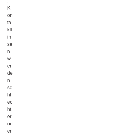
.
K
on
ta
ktl
in
se
n
w
er
de
n
sc
hl
ec
ht
er
od
er