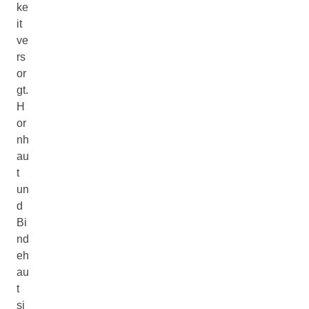
ke
it
ve
rs
or
gt.
H
or
nh
au
t
un
d
Bi
nd
eh
au
t
si