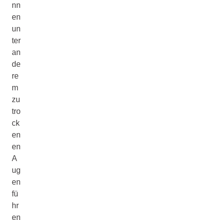
nn
en
un
ter
an
de
re
m
zu
tro
ck
en
en
A
ug
en
fü
hr
en