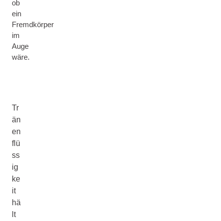
ob
ein
Fremdkörper
im
Auge
wäre.
Tr
än
en
flü
ss
ig
ke
it
hä
lt