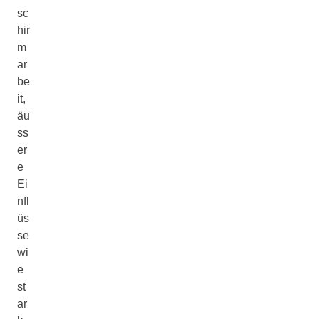
sc
hir
m
ar
be
it,
äu
ss
er
e
Ei
nfl
üs
se
wi
e
st
ar