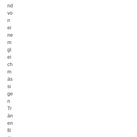
nd
vo
n
ei
ne
m
gl
ei
ch
m
äs
si
ge
n
Tr
än
en
fil