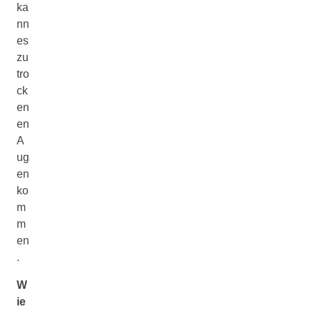
ka
nn
es
zu
tro
ck
en
en
A
ug
en
ko
m
m
en
.
W
ie