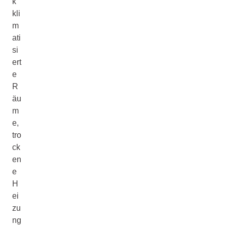
k
kli
m
ati
si
ert
e
R
äu
m
e,
tro
ck
en
e
H
ei
zu
ng