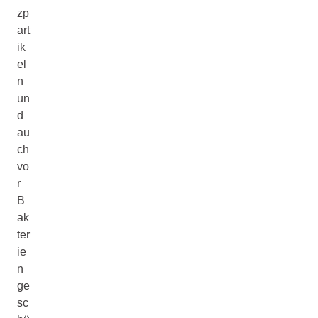
zp
art
ik
el
n
un
d
au
ch
vo
r
B
ak
ter
ie
n
ge
sc