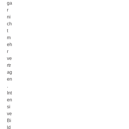
ga
r
ni
ch
t
m
eh
r
ve
rtr
ag
en
.
Int
en
si
ve
Bi
ld