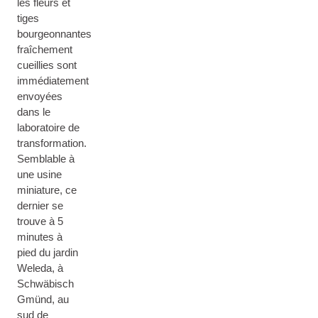
les fleurs et
tiges
bourgeonnantes
fraîchement
cueillies sont
immédiatement
envoyées
dans le
laboratoire de
transformation.
Semblable à
une usine
miniature, ce
dernier se
trouve à 5
minutes à
pied du jardin
Weleda, à
Schwäbisch
Gmünd, au
sud de