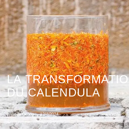
LA TRANSFORMATI
DU CALENDULA
Weleda Group
·
12/4/2024