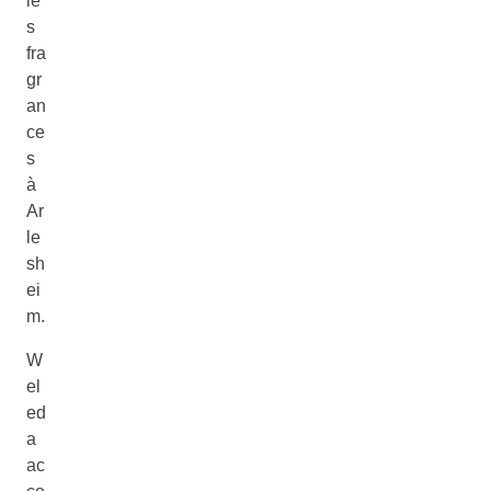
le
s
fra
gr
an
ce
s
à
Ar
le
sh
ei
m.
W
el
ed
a
ac