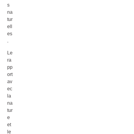
s
na
tur
ell
es
.
Le
ra
pp
ort
av
ec
la
na
tur
e
et
le