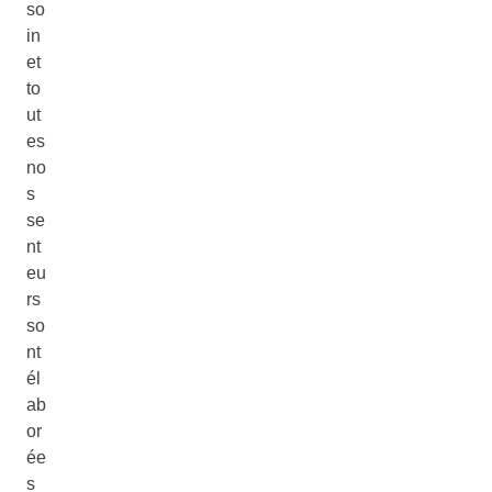
so
in
et
to
ut
es
no
s
se
nt
eu
rs
so
nt
él
ab
or
ée
s