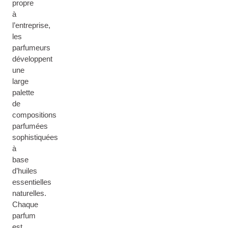
propre
à
l’entreprise,
les
parfumeurs
développent
une
large
palette
de
compositions
parfumées
sophistiquées
à
base
d’huiles
essentielles
naturelles.
Chaque
parfum
est