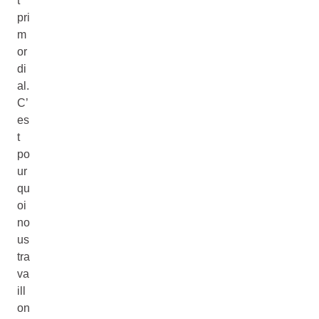
t
pri
m
or
di
al.
C’
es
t
po
ur
qu
oi
no
us
tra
va
ill
on