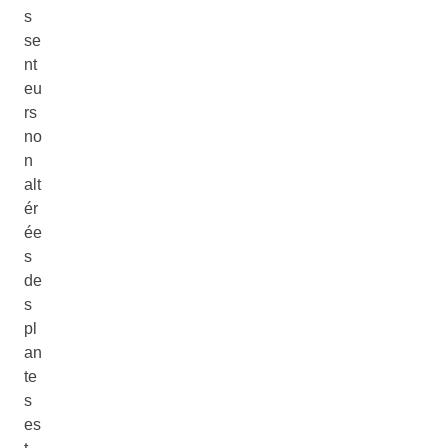
s
se
nt
eu
rs
no
n
alt
ér
ée
s
de
s
pl
an
te
s
es