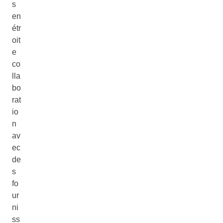
s
en
étr
oit
e
co
lla
bo
rat
io
n
av
ec
de
s
fo
ur
ni
ss