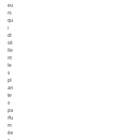
eu
rs
qu
i
di
sti
lle
nt
le
s
pl
an
te
s
pa
rfu
m
ée