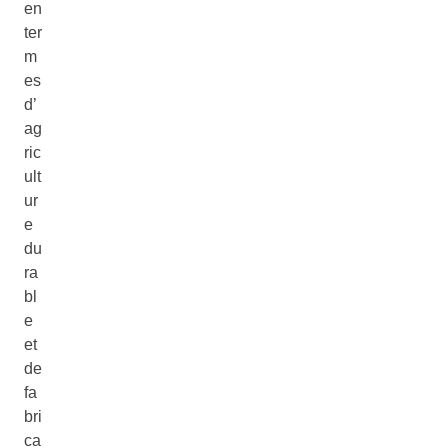
en
ter
m
es
d’
ag
ric
ult
ur
e
du
ra
bl
e
et
de
fa
bri
ca