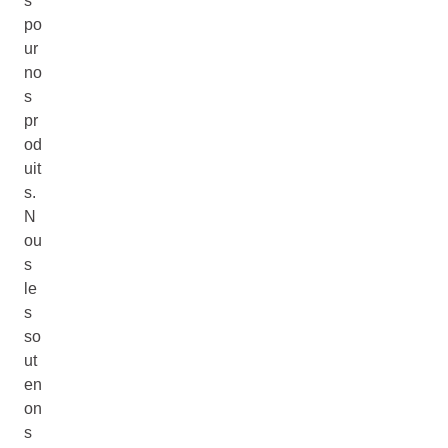
s
po
ur
no
s
pr
od
uit
s.
N
ou
s
le
s
so
ut
en
on
s