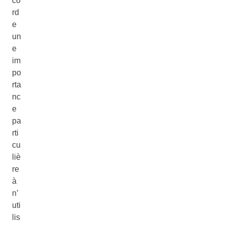
co
rd
e
un
e
im
po
rta
nc
e
pa
rti
cu
liè
re
à
n’
uti
lis