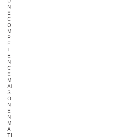
U
N
E
C
O
M
P
É
T
E
N
C
E
M
AI
S
O
N
E
N
M
A
TI