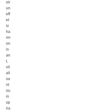
oir
un
eff
et
si
ha
rm
on
is
an
t,
vit
ali
sa
nt
ou
in
sp
ira