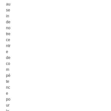
au
se
in
de
no
tre
ce
ntr
e
de
co
m
pé
te
nc
e
po
ur