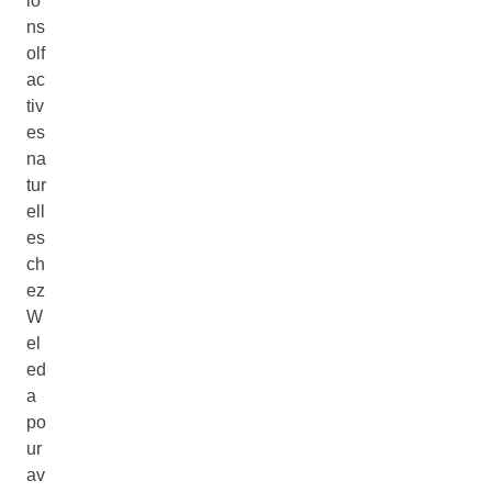
io
ns
olf
ac
tiv
es
na
tur
ell
es
ch
ez
W
el
ed
a
po
ur
av