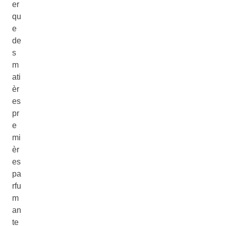
er
qu
e
de
s
m
ati
èr
es
pr
e
mi
èr
es
pa
rfu
m
an
te