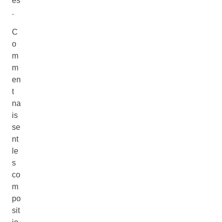
es
.
C
o
m
m
en
t
na
is
se
nt
le
s
co
m
po
sit