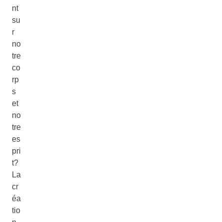
nt
su
r
no
tre
co
rp
s
et
no
tre
es
pri
t?
La
cr
éa
tio