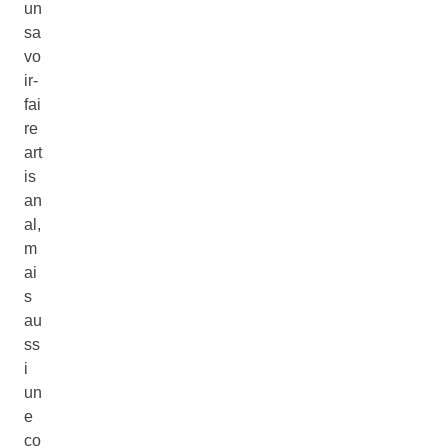
un
sa
vo
ir-
fai
re
art
is
an
al,
m
ai
s
au
ss
i
un
e
co