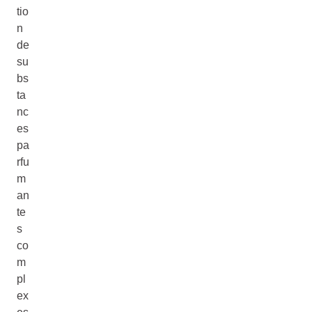
tio
n
de
su
bs
ta
nc
es
pa
rfu
m
an
te
s
co
m
pl
ex