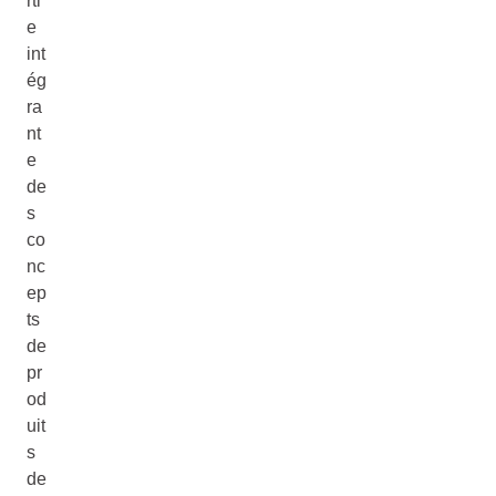
rti
e
int
ég
ra
nt
e
de
s
co
nc
ep
ts
de
pr
od
uit
s
de