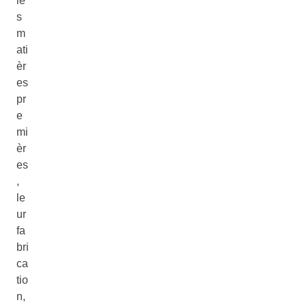
le
s
m
ati
èr
es
pr
e
mi
èr
es
,
le
ur
fa
bri
ca
tio
n,