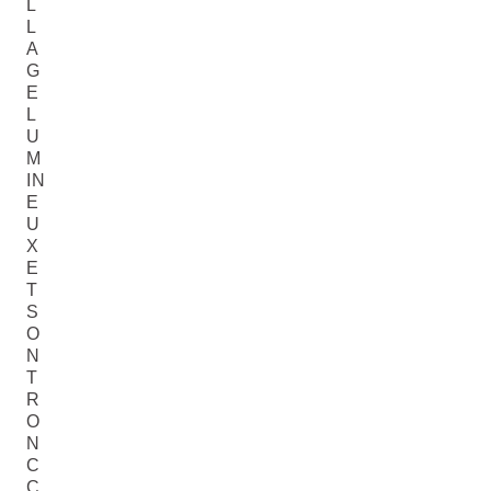
L
L
A
G
E
L
U
M
IN
E
U
X
E
T
S
O
N
T
R
O
N
C
C