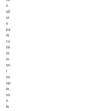
n
all
ur
e
pa
rti
cu
liè
re
m
en
t
so
up
le,
so
n
fe