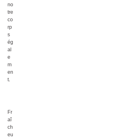
no
tre
co
rp
s
ég
al
e
m
en
t.
Fr
aî
ch
eu