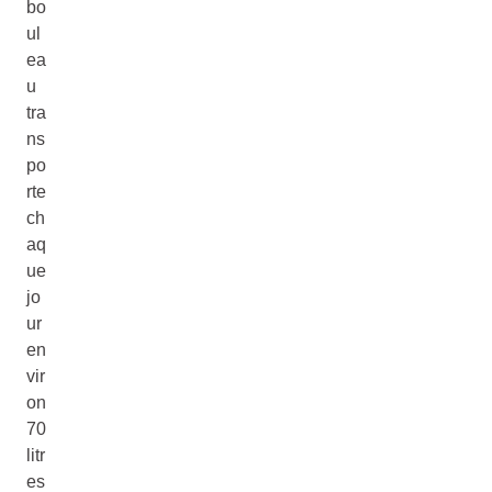
bo
ul
ea
u
tra
ns
po
rte
ch
aq
ue
jo
ur
en
vir
on
70
litr
es