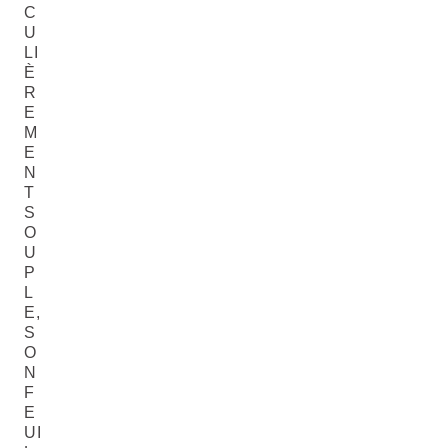
C
U
LI
È
R
E
M
E
N
T
S
O
U
P
L
E,
S
O
N
F
E
UI