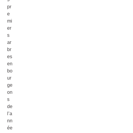
pr
e
mi
er
s
ar
br
es
en
bo
ur
ge
on
s
de
l’a
nn
ée