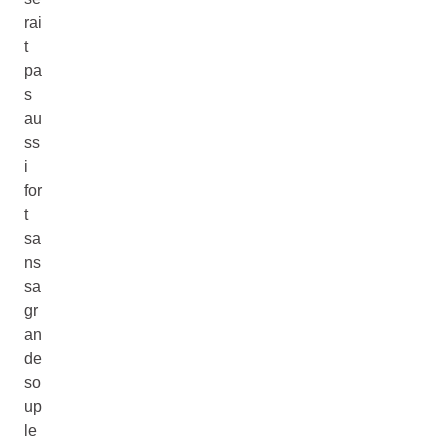
rai
t
pa
s
au
ss
i
for
t
sa
ns
sa
gr
an
de
so
up
le