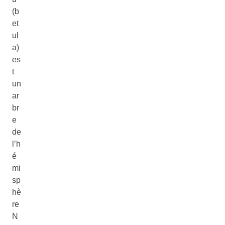
(b
et
ul
a)
es
t
un
ar
br
e
de
l’h
é
mi
sp
hè
re
N