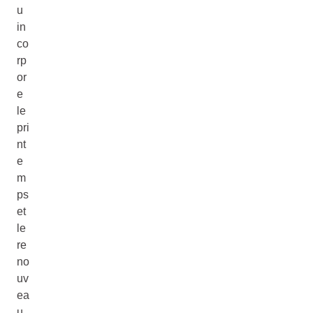
u
in
co
rp
or
e
le
pri
nt
e
m
ps
et
le
re
no
uv
ea
u.