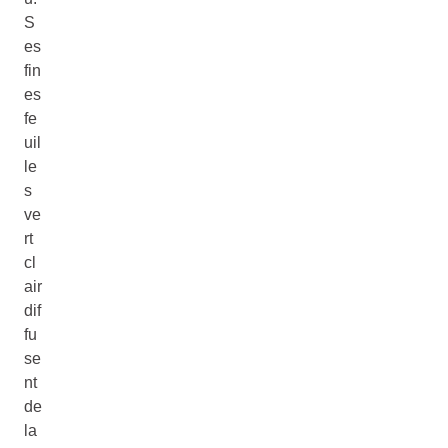
S
es
fin
es
fe
uil
le
s
ve
rt
cl
air
dif
fu
se
nt
de
la