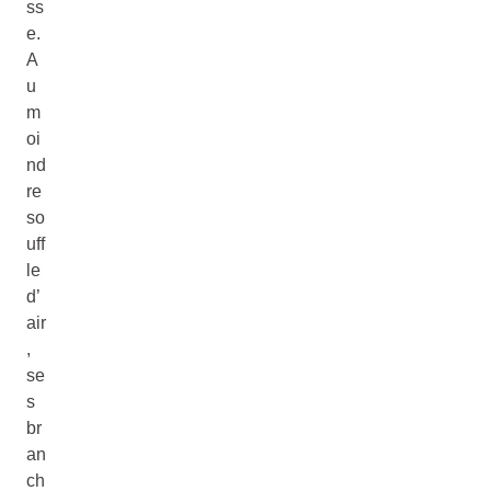
ss
e.
A
u
m
oi
nd
re
so
uff
le
d’
air
,
se
s
br
an
ch