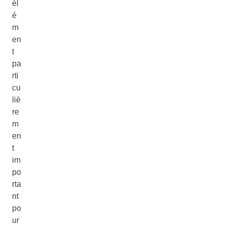
él
é
m
en
t
pa
rti
cu
liè
re
m
en
t
im
po
rta
nt
po
ur