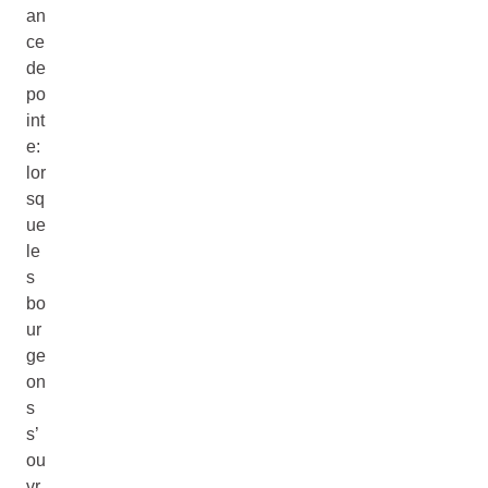
an
ce
de
po
int
e:
lor
sq
ue
le
s
bo
ur
ge
on
s
s’
ou
vr