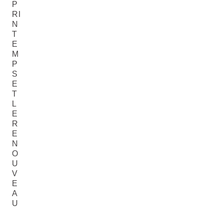
P
RI
N
T
E
M
P
S
E
T
L
E
R
E
N
O
U
V
E
A
U