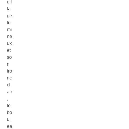
uil
la
ge
lu
mi
ne
ux
et
so
n
tro
nc
cl
air
,
le
bo
ul
ea