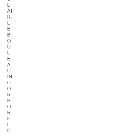
L
AI
R,
L
E
B
O
U
L
E
A
U
IN
C
O
R
P
O
R
E
L
E