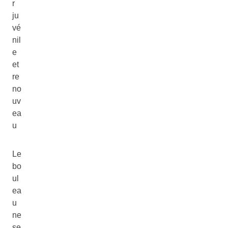
r
ju
vé
nil
e
et
re
no
uv
ea
u
Le
bo
ul
ea
u
ne
se