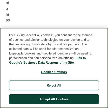
nt
e
m
ps
A
By clicking ‘Accept all cookies’, you consent to the storage
pr
of cookies and similar technologies on your device and to
the processing of your data by us and our partners. The
ès
collected data will be used for ads personalization.
le
Especially cookies and mobile ad identifiers will be used for
s
personalized and non-personalized advertising.
Link to
m
Google's Business Data Responsibility Site
oi
Cookies Settings
s
d’
hi
Reject All
ve
r,
Accept All Cookies
be